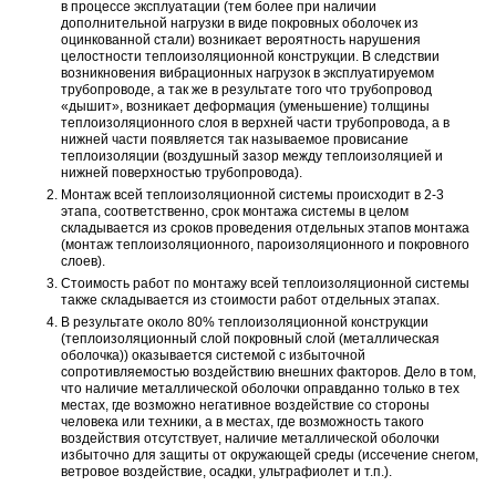
в процессе эксплуатации (тем более при наличии
дополнительной нагрузки в виде покровных оболочек из
оцинкованной стали) возникает вероятность нарушения
целостности теплоизоляционной конструкции. В следствии
возникновения вибрационных нагрузок в эксплуатируемом
трубопроводе, а так же в результате того что трубопровод
«дышит», возникает деформация (уменьшение) толщины
теплоизоляционного слоя в верхней части трубопровода, а в
нижней части появляется так называемое провисание
теплоизоляции (воздушный зазор между теплоизоляцией и
нижней поверхностью трубопровода).
Монтаж всей теплоизоляционной системы происходит в 2-3
этапа, соответственно, срок монтажа системы в целом
складывается из сроков проведения отдельных этапов монтажа
(монтаж теплоизоляционного, пароизоляционного и покровного
слоев).
Стоимость работ по монтажу всей теплоизоляционной системы
также складывается из стоимости работ отдельных этапах.
В результате около 80% теплоизоляционной конструкции
(теплоизоляционный слой покровный слой (металлическая
оболочка)) оказывается системой с избыточной
сопротивляемостью воздействию внешних факторов. Дело в том,
что наличие металлической оболочки оправданно только в тех
местах, где возможно негативное воздействие со стороны
человека или техники, а в местах, где возможность такого
воздействия отсутствует, наличие металлической оболочки
избыточно для защиты от окружающей среды (иссечение снегом,
ветровое воздействие, осадки, ультрафиолет и т.п.).