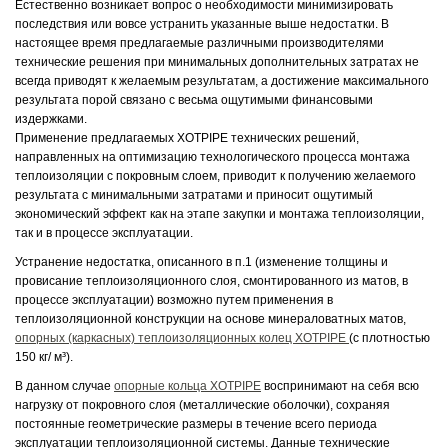
Естественно возникает вопрос о необходимости минимизировать
последствия или вовсе устранить указанные выше недостатки. В
настоящее время предлагаемые различными производителями
технические решения при минимальных дополнительных затратах не
всегда приводят к желаемым результатам, а достижение максимального
результата порой связано с весьма ощутимыми финансовыми
издержками.
Применение предлагаемых XOTPIPE технических решений,
направленных на оптимизацию технологического процесса монтажа
теплоизоляции с покровным слоем, приводит к получению желаемого
результата с минимальными затратами и приносит ощутимый
экономический эффект как на этапе закупки и монтажа теплоизоляции,
так и в процессе эксплуатации.
Устранение недостатка, описанного в п.1 (изменение толщины и
провисание теплоизоляционного слоя, смонтированного из матов, в
процессе эксплуатации) возможно путем применения в
теплоизоляционной конструкции на основе минераловатных матов,
опорных (каркасных) теплоизоляционных колец XOTPIPE
(с плотностью
150 кг/ м³).
В данном случае
опорные кольца XOTPIPE
воспринимают на себя всю
нагрузку от покровного слоя (металлические оболочки), сохраняя
постоянные геометрические размеры в течение всего периода
эксплуатации теплоизоляционной системы. Данные технические