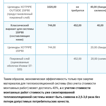
Цилиндры XOTPIPE
1020,00
не
40,00 (банд
OUTSIDE 159*80
требуется
силикон
(предустановленный
покровный слой)
Классический
744,00
452,00
40,00
вариант для системы
159*80
(составляющие
ниже)
Цилиндры XOTPIPE
744,00
20,00 (банда
159*80
Покровный слой
452,00
20,00 (силик
(оцинкованные
оболочки Изомаг ST-
320)
Таким образом, экономическая эффективность только при закупке
материалов для теплоизоляционной системы (без учета стоимости
монтажных работ) может достигать 40%,
а с учетом стоимости
монтажных работ стоимость уже смонтированной
теплоизоляционной системы может быть снижена в 2,5-3,0 раза без
потери допустимых потребительских качеств.