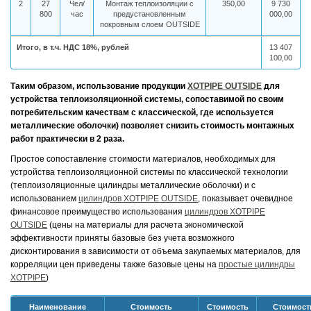
2
27
Чел/
Монтаж теплоизоляции с
350,00
9 730
800
час
предустановленным
000,00
покровным слоем OUTSIDE
Итого, в т.ч. НДС 18%, рублей
13 407
100,00
Таким образом, использование продукции
XOTPIPE OUTSIDE
для
устройства теплоизоляционной системы, сопоставимой по своим
потребительским качествам с классической, где используется
металлические оболочки) позволяет снизить стоимость монтажных
работ практически в 2 раза.
Простое сопоставление стоимости материалов, необходимых для
устройства теплоизоляционной системы по классической технологии
(теплоизоляционные цилиндры металлические оболочки) и с
использованием
цилиндров XOTPIPE OUTSIDE
, показывает очевидное
финансовое преимущество использования
цилиндров XOTPIPE
OUTSIDE
(цены на материалы для расчета экономической
эффективности приняты базовые без учета возможного
дисконтирования в зависимости от объема закупаемых материалов, для
корреляции цен приведены также базовые цены на
простые цилиндры
XOTPIPE
)
Наименование
Стоимость
Стоимость
Стоимост