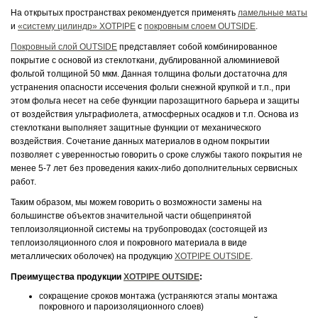
На открытых пространствах рекомендуется применять
ламельные маты
и
«систему цилиндр» XOTPIPE
с
покровным слоем OUTSIDE
.
Покровный слой OUTSIDE
представляет собой комбинированное
покрытие с основой из стеклоткани, дублированной алюминиевой
фольгой толщиной 50 мкм. Данная толщина фольги достаточна для
устранения опасности иссечения фольги снежной крупкой и т.п., при
этом фольга несет на себе функции парозащитного барьера и защиты
от воздействия ультрафиолета, атмосферных осадков и т.п. Основа из
стеклоткани выполняет защитные функции от механического
воздействия. Сочетание данных материалов в одном покрытии
позволяет с уверенностью говорить о сроке службы такого покрытия не
менее 5-7 лет без проведения каких-либо дополнительных сервисных
работ.
Таким образом, мы можем говорить о возможности замены на
большинстве объектов значительной части общепринятой
теплоизоляционной системы на трубопроводах (состоящей из
теплоизоляционного слоя и покровного материала в виде
металлических оболочек) на продукцию
XOTPIPE OUTSIDE
.
Преимущества продукции
XOTPIPE OUTSIDE
:
сокращение сроков монтажа (устраняются этапы монтажа
покровного и пароизоляционного слоев)