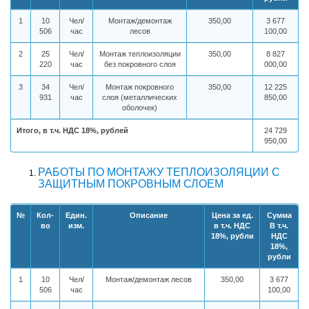
1
10
Чел/
Монтаж/демонтаж
350,00
3 677
506
час
лесов
100,00
2
25
Чел/
Монтаж теплоизоляции
350,00
8 827
220
час
без покровного слоя
000,00
3
34
Чел/
Монтаж покровного
350,00
12 225
931
час
слоя (металлических
850,00
оболочек)
Итого, в т.ч. НДС 18%, рублей
24 729
950,00
РАБОТЫ ПО МОНТАЖУ ТЕПЛОИЗОЛЯЦИИ С
ЗАЩИТНЫМ ПОКРОВНЫМ СЛОЕМ
№
Кол-
Един.
Описание
Цена за ед.
Сумма
во
изм.
в т.ч. НДС
В т.ч.
18%, рубли
НДС
18%,
рубли
1
10
Чел/
Монтаж/демонтаж лесов
350,00
3 677
506
час
100,00