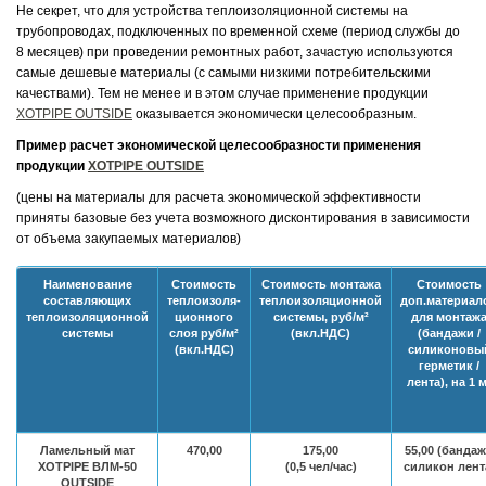
Не секрет, что для устройства теплоизоляционной системы на
трубопроводах, подключенных по временной схеме (период службы до
8 месяцев) при проведении ремонтных работ, зачастую используются
самые дешевые материалы (с самыми низкими потребительскими
качествами). Тем не менее и в этом случае применение продукции
XOTPIPE OUTSIDE
оказывается экономически целесообразным.
Пример расчет экономической целесообразности применения
продукции
XOTPIPE OUTSIDE
(цены на материалы для расчета экономической эффективности
приняты базовые без учета возможного дисконтирования в зависимости
от объема закупаемых материалов)
Наименование
Стоимость
Стоимость монтажа
Стоимость
составляющих
теплоизоля-
теплоизоляционной
доп.материал
теплоизоляционной
ционного
системы, руб/м²
для монтаж
системы
слоя руб/м²
(вкл.НДС)
(бандажи /
(вкл.НДС)
силиконовы
герметик /
лента), на 1 м
Ламельный мат
470,00
175,00
55,00 (банда
XOTPIPE ВЛМ-50
(0,5 чел/час)
силикон лент
OUTSIDE