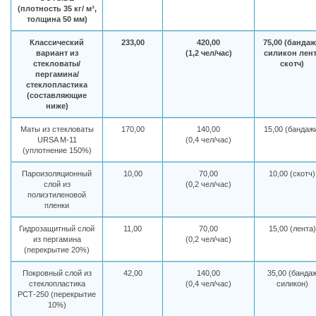
(плотность 35 кг/ м³,
толщина 50 мм)
Классический
233,00
420,00
75,00 (банда
вариант из
(1,2 чел/час)
силикон лен
стекловаты/
скотч)
пергамина/
стеклопластика
(составляющие
ниже)
Маты из стекловаты
170,00
140,00
15,00 (бандаж
URSA М-11
(0,4 чел/час)
(уплотнение 150%)
Пароизоляционный
10,00
70,00
10,00 (скотч)
слой из
(0,2 чел/час)
полиэтиленовой
пленки
Гидрозащитный слой
11,00
70,00
15,00 (лента)
из пергамина
(0,2 чел/час)
(перекрытие 20%)
Покровный слой из
42,00
140,00
35,00 (банда
стеклопластика
(0,4 чел/час)
силикон)
РСТ-250 (перекрытие
10%)