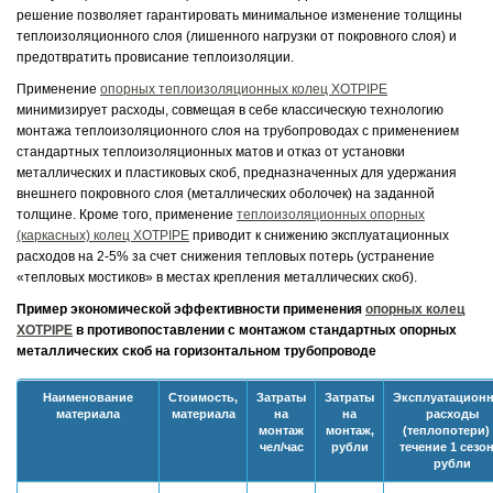
решение позволяет гарантировать минимальное изменение толщины
теплоизоляционного слоя (лишенного нагрузки от покровного слоя) и
предотвратить провисание теплоизоляции.
Применение
опорных теплоизоляционных колец XOTPIPE
минимизирует расходы, совмещая в себе классическую технологию
монтажа теплоизоляционного слоя на трубопроводах с применением
стандартных теплоизоляционных матов и отказ от установки
металлических и пластиковых скоб, предназначенных для удержания
внешнего покровного слоя (металлических оболочек) на заданной
толщине. Кроме того, применение
теплоизоляционных опорных
(каркасных) колец XOTPIPE
приводит к снижению эксплуатационных
расходов на 2-5% за счет снижения тепловых потерь (устранение
«тепловых мостиков» в местах крепления металлических скоб).
Пример экономической эффективности применения
опорных колец
XOTPIPE
в противопоставлении с монтажом стандартных опорных
металлических скоб на горизонтальном трубопроводе
Наименование
Стоимость,
Затраты
Затраты
Эксплуатацион
материала
материала
на
на
расходы
монтаж
монтаж,
(теплопотери)
чел/час
рубли
течение 1 сезон
рубли