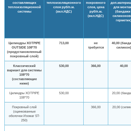
составляющих
теплоизоляционного
покровного
доп.матери
теплоизоляционной
слоя руб/п.м.
слоя, цена
для монта
системы
(вкл.НДС)
руб/п.м.
(бандажи 
(вкл.НДС)
силиконов
герметик
Цилиндры XOTPIPE
713,00
не
40,00 (банд
OUTSIDE 108*70
требуется
силикон
(предустановленный
покровный слой)
Классический
530,00
366,00
40,00
вариант для системы
108*70
(составляющие
ниже)
Цилиндры XOTPIPE
530,00
20,00 (банда
108*70
Покровный слой
366,00
20,00 (силик
(оцинкованные
оболочки Изомаг ST-
250)