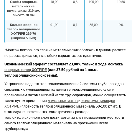
Скобы опорные,
48,00
0,3
105,00
10,50
металические,
внутр. диам. 219 мм,
высота 70 мм
Кольцо опорное
91,00
0,1
35,00
0%
теплоизоляционное
XOTPIPE 219*70
(ширина 50 мм)
*Монтаж покровного слоя из металлических оболочек в данном расчете
не рассматривался, т.к. в обоих вариантах все идентично.
Экономический эффект составляет 23,00% только в ходе монтажа
опорных колец XOTPIPE
(или 37,50 рублей на 1 пог.м.
теплоизоляционной системы).
Устранение недостатков теплоизоляционной системы трубопроводов,
связанных с уменьшением толщины теплоизоляционного слоя и
провисанием матов в нижней части трубопроводов, можно осуществить
также путем применения
ламельных матов
и
«системы цилиндр»
XOTPIPE
(плотность теплоизоляционного материала 50-100 кг/ м³). В
этом случае постоянство геометрических размеров
теплоизоляционного слоя достигается за счет повышенной жесткости
самого теплоизоляционного материала на протяжении всего
трубопровода.