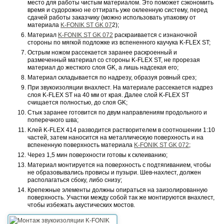
место для работы чистым материалом. Это поможет сэкономить
время и судорожно не оттирать уже оклеенную систему, перед
сдачей работы заказчику (можно использовать упаковку от
материала
K-FONIK ST GK 07
2);
Материал
K-FONIK ST GK 072
раскраивается с изнаночной
стороны по мягкой подложке из вспененного каучука K-FLEX ST;
Острым ножом рассекается заранее раскроенный и
размеченный материал со стороны K-FLEX ST, не прорезая
материал до жесткого слоя GK, а лишь надсекая его;
Материал складывается по надрезу, образуя ровный срез;
При звукоизоляции внахлест. На материале рассекается надрез
слоя K-FLEX ST на 40 мм от края. Далее слой K-FLEX ST
счищается полностью, до слоя GK;
Стык заранее готовится по двум направлениям продольного и
поперечного шва;
Kлей K-FLEX 414 разводится растворителем в соотношении 1:10
частей, затем наносится на металлическую поверхность и на
вспененную поверхность материала
K-FONIK ST GK 072
;
Через 1,5 мин поверхности готовы к склеиванию;
Материал монтируется на поверхность с подтягиванием, чтобы
не образовывались провисы и пузыри. Шев-нахлест, должен
располагаться сбоку, либо снизу;
Крепежные элементы должны опираться на заизолированную
поверхность. Участки между собой так же монтируются внахлест,
чтобы избежать акустических мостов.