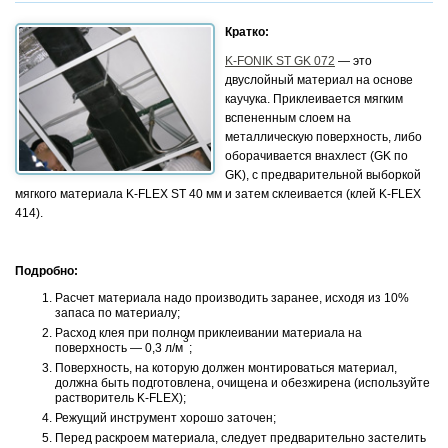
Кратко:
K-FONIK ST GK 072
— это
двуслойный материал на основе
каучука. Приклеивается мягким
вспененным слоем на
металлическую поверхность, либо
оборачивается внахлест (GK по
GK), с предварительной выборкой
мягкого материала K-FLEX ST 40 мм и затем склеивается (клей K-FLEX
414).
Подробно:
Расчет материала надо производить заранее, исходя из 10%
запаса по материалу;
Расход клея при полном приклеивании материала на
3
поверхность — 0,3 л/м
;
Поверхность, на которую должен монтироваться материал,
должна быть подготовлена, очищена и обезжирена (используйте
растворитель K-FLEX);
Режущий инструмент хорошо заточен;
Перед раскроем материала, следует предварительно застелить