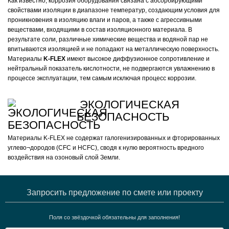
Как известно, коррозия оборудования связана с абсорбирующими
свойствами изоляции в диапазоне температур, создающим условия для
проникновения в изоляцию влаги и паров, а также с агрессивными
веществами, входящими в состав изоляционного материала. В
результате соли, различные химические вещества и водяной пар не
впитываются изоляцией и не попадают на металлическую поверхность.
Материалы
K-FLEX
имеют высокое диффузионное сопротивление и
нейтральный показатель кислотности, не подвергаются увлажнению в
процессе эксплуатации, тем самым исключая процесс коррозии.
ЭКОЛОГИЧЕСКАЯ
БЕЗОПАСНОСТЬ
Материалы K-FLEX не содержат галогенизированных и фторированных
углево¬дородов (CFC и HCFC), сводя к нулю вероятность вредного
воздействия на озоновый слой Земли.
Запросить предложение по смете или проекту
Поля со звёздочкой обязательны для заполнения!