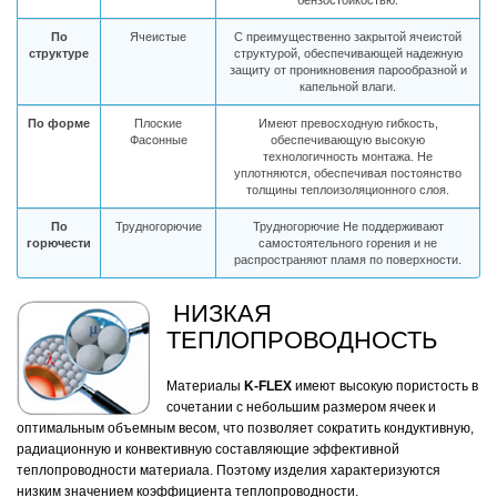
бензостойкостью.
По
Ячеистые
С преимущественно закрытой ячеистой
структуре
структурой, обеспечивающей надежную
защиту от проникновения парообразной и
капельной влаги.
По форме
Плоские
Имеют превосходную гибкость,
Фасонные
обеспечивающую высокую
технологичность монтажа. Не
уплотняются, обеспечивая постоянство
толщины теплоизоляционного слоя.
По
Трудногорючие
Трудногорючие Не поддерживают
горючести
самостоятельного горения и не
распространяют пламя по поверхности.
НИЗКАЯ
ТЕПЛОПРОВОДНОСТЬ
Материалы
K-FLEX
имеют высокую пористость в
сочетании с небольшим размером ячеек и
оптимальным объемным весом, что позволяет сократить кондуктивную,
радиационную и конвективную составляющие эффективной
теплопроводности материала. Поэтому изделия характеризуются
низким значением коэффициента теплопроводности.