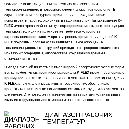
Обычно теплоизоляционная система должна состоять из
теплоизоляционного и покровного слоев и элементов крепления. В
случае низкотемпературного применения необходимо также
использовать пароизоляционный и защитный слои. Так как изделия
K-
FLEX
имеют чрезвычайно низкую паропроницаемость, то в конструкциях
тепловой изоляции на их основе не требуется устройства
пароизоляционного слоя. А при внутреннем применении изделий
K-
FLEX
покровный слой не устанавливется. Такое упрощение
теплоизоляционных конструкций приводит к сокращению количества
монтажных операций и, как следствие, сокращению времени и
стоимости монтажа.
Обладая высокой гибкостью и имея широкий ассортимент готовых форм
в виде трубок, углов, тройников, материалы
K-FLEX
имеют неоспоримые
преимущества в части технологичности монтажа. Превосходная адгезия
K-FLEX
, в том числе и к различным поверхностям, обеспечивает
простоту монтажа без использования сложных и трудоемких элементов
крепления. Это позволяет с минимальными затратами устанавливать
изделия в труднодоступных местах и на сложных поверхностях.
ДИАПАЗОН РАБОЧИХ
ТЕМПЕРАТУР