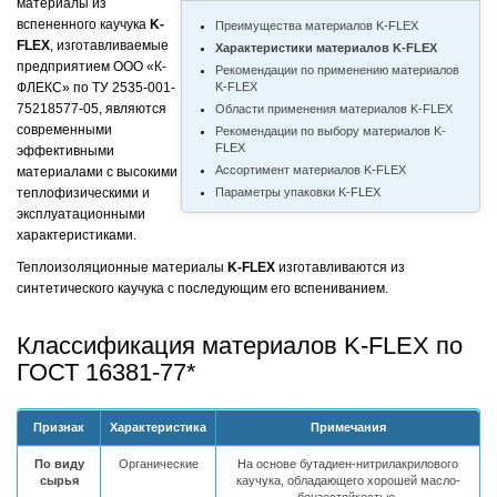
материалы из
вспененного каучука
K-
Преимущества материалов K-FLEX
FLEX
, изготавливаемые
Характеристики материалов K-FLEX
предприятием ООО «К-
Рекомендации по применению материалов
ФЛЕКС» по ТУ 2535-001-
K-FLEX
75218577-05, являются
Области применения материалов K-FLEX
современными
Рекомендации по выбору материалов K-
FLEX
эффективными
Ассортимент материалов K-FLEX
материалами с высокими
теплофизическими и
Параметры упаковки K-FLEX
эксплуатационными
характеристиками.
Теплоизоляционные материалы
K-FLEX
изготавливаются из
синтетического каучука с последующим его вспениванием.
Классификация материалов K-FLEX по
ГОСТ 16381-77*
Признак
Характеристика
Примечания
По виду
Органические
На основе бутадиен-нитрилакрилового
сырья
каучука, обладающего хорошей масло-