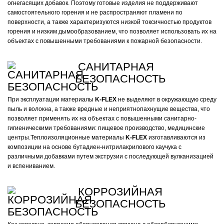
огнегасящих добавок. Поэтому готовые изделия не поддерживают
самостоятельного горения и не распространяют пламени по
поверхности, а также характеризуются низкой токсичностью продуктов
горения и низким дымообразованием, что позволяет использовать их на
объектах с повышенными требованиями к пожарной безопасности.
САНИТАРНАЯ
БЕЗОПАСНОСТЬ
При эксплуатации материалы
K-FLEX
не выделяют в окружающую среду
пыль и волокна, а также вредные и неприятнопахнущие вещества, что
позволяет применять их на объектах с повышенными санитарно-
гигиеническими требованиями: пищевое производство, медицинские
центры.Теплоизоляционные материалы
K-FLEX
изготавливаются из
композиции на основе бутадиен-нитрилакрилового каучука с
различными добавками путем экструзии с последующей вулканизацией
и вспениванием.
КОРРОЗИЙНАЯ
БЕЗОПАСНОСТЬ