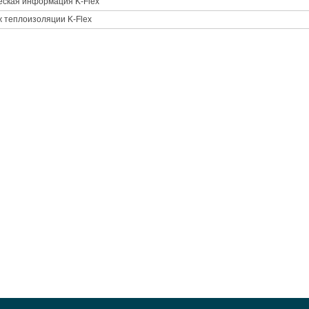
еская информация K-Flex
 теплоизоляции K-Flex