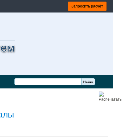
Запросить расчёт
тем
алы