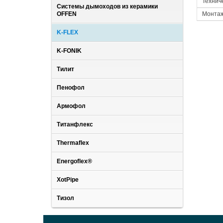
Технич
Системы дымоходов из керамики
OFFEN
Монтаж
K-FLEX
K-FONIK
Тилит
Пенофол
Армофол
Титанфлекс
Thermaflex
Energoflex®
XotPipe
Тизол