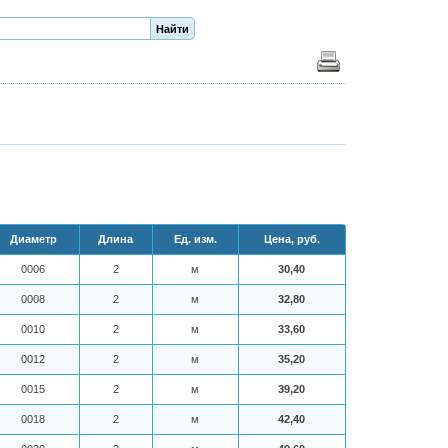
Диаметр
Длина
Ед. изм.
Цена, руб.
0006
2
м
30,40
0008
2
м
32,80
0010
2
м
33,60
0012
2
м
35,20
0015
2
м
39,20
0018
2
м
42,40