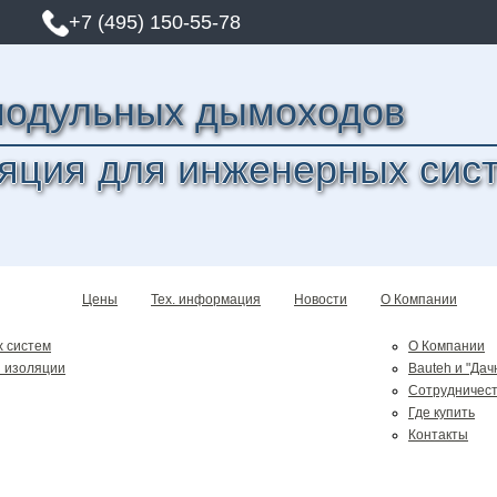
+7 (495) 150-55-78
модульных дымоходов
яция для инженерных сис
Цены
Тех. информация
Новости
О Компании
 систем
О Компании
 изоляции
Bauteh и "Дач
Сотрудничес
Где купить
Контакты