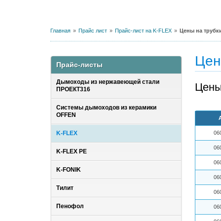
Главная
Прайс лист
Прайс-лист на K-FLEX
Цены на трубк
Цен
Прайс-листы
Дымоходы из нержавеющей стали
Цены
ПРОЕКТ316
Системы дымоходов из керамики
OFFEN
K-FLEX
06
06
K-FLEX PE
06
K-FONIK
06
Тилит
06
Пенофол
06