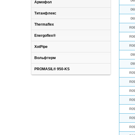
06
Армофол
06
Титанфлекс
06
Thermaflex
R06
Energoflex®
R06
R06
XotPipe
09
Вольфтерм
09
PROMASIL® 950-KS
R09
R09
R09
R09
R09
R09
R09