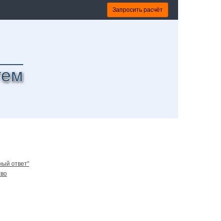
Запросить расчёт
тем
ный ответ"
тво