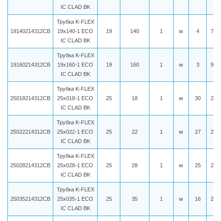
IC CLAD BK
Трубка K-FLEX
19140214312CB
19x140-1 ECO
19
140
1
м
4
752
IC CLAD BK
Трубка K-FLEX
19160214312CB
19x160-1 ECO
19
160
1
м
3
932
IC CLAD BK
Трубка K-FLEX
25018214312CB
25x018-1 ECO
25
18
1
м
30
231
IC CLAD BK
Трубка K-FLEX
25022214312CB
25x022-1 ECO
25
22
1
м
27
238
IC CLAD BK
Трубка K-FLEX
25028214312CB
25x028-1 ECO
25
28
1
м
25
251
IC CLAD BK
Трубка K-FLEX
25035214312CB
25x035-1 ECO
25
35
1
м
16
268
IC CLAD BK