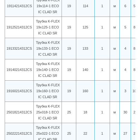
Трубка K-FLEX
19114214312CS
19x114-1 ECO
19
114
1
м
6
521
IC CLAD SR
Трубка K-FLEX
19125214312CS
19x125-1 ECO
19
125
1
м
5
808
IC CLAD SR
Трубка K-FLEX
19133214312CS
19x133-1 ECO
19
133
1
м
4
834
IC CLAD SR
Трубка K-FLEX
19140214312CS
19x140-1 ECO
19
140
1
м
4
851
IC CLAD SR
Трубка K-FLEX
19160214312CS
19x160-1 ECO
19
160
1
м
3
1041
IC CLAD SR
Трубка K-FLEX
25018214312CS
25x018-1 ECO
25
18
1
м
30
275
IC CLAD SR
Трубка K-FLEX
25022214312CS
25x022-1 ECO
25
22
1
м
27
284
IC CLAD SR