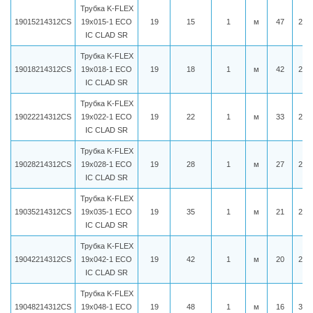
Трубка K-FLEX
19015214312CS
19x015-1 ECO
19
15
1
м
47
210
IC CLAD SR
Трубка K-FLEX
19018214312CS
19x018-1 ECO
19
18
1
м
42
217
IC CLAD SR
Трубка K-FLEX
19022214312CS
19x022-1 ECO
19
22
1
м
33
225
IC CLAD SR
Трубка K-FLEX
19028214312CS
19x028-1 ECO
19
28
1
м
27
252
IC CLAD SR
Трубка K-FLEX
19035214312CS
19x035-1 ECO
19
35
1
м
21
270
IC CLAD SR
Трубка K-FLEX
19042214312CS
19x042-1 ECO
19
42
1
м
20
286
IC CLAD SR
Трубка K-FLEX
19048214312CS
19x048-1 ECO
19
48
1
м
16
305