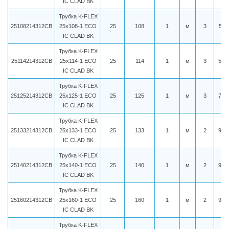
IC CLAD BK
Трубка K-FLEX
25108214312CB
25x108-1 ECO
25
108
1
м
3
541
IC CLAD BK
Трубка K-FLEX
25114214312CB
25x114-1 ECO
25
114
1
м
3
564
IC CLAD BK
Трубка K-FLEX
25125214312CB
25x125-1 ECO
25
125
1
м
3
776
IC CLAD BK
Трубка K-FLEX
25133214312CB
25x133-1 ECO
25
133
1
м
2
942
IC CLAD BK
Трубка K-FLEX
25140214312CB
25x140-1 ECO
25
140
1
м
2
958
IC CLAD BK
Трубка K-FLEX
25160214312CB
25x160-1 ECO
25
160
1
м
2
990
IC CLAD BK
Трубка K-FLEX