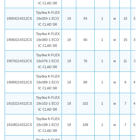
IC CLAD SR
Трубка K-FLEX
19054214312CS
19x054-1 ECO
19
54
1
м
15
319
IC CLAD SR
Трубка K-FLEX
19060214312CS
19x060-1 ECO
19
60
1
м
15
333
IC CLAD SR
Трубка K-FLEX
19076214312CS
19x076-1 ECO
19
76
1
м
11
381
IC CLAD SR
Трубка K-FLEX
19089214312CS
19x089-1 ECO
19
89
1
м
9
415
IC CLAD SR
Трубка K-FLEX
19102214312CS
19x102-1 ECO
19
102
1
м
7
494
IC CLAD SR
Трубка K-FLEX
19108214312CS
19x108-1 ECO
19
108
1
м
7
507
IC CLAD SR