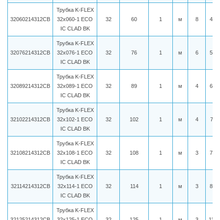
Трубка K-FLEX
32060214312CB
32x060-1 ECO
32
60
1
м
8
473
IC CLAD BK
Трубка K-FLEX
32076214312CB
32x076-1 ECO
32
76
1
м
6
579
IC CLAD BK
Трубка K-FLEX
32089214312CB
32x089-1 ECO
32
89
1
м
4
619
IC CLAD BK
Трубка K-FLEX
32102214312CB
32x102-1 ECO
32
102
1
м
4
781
IC CLAD BK
Трубка K-FLEX
32108214312CB
32x108-1 ECO
32
108
1
м
3
794
IC CLAD BK
Трубка K-FLEX
32114214312CB
32x114-1 ECO
32
114
1
м
3
815
IC CLAD BK
Трубка K-FLEX
32125214312CB
32x125-1 ECO
32
125
1
м
3
1131