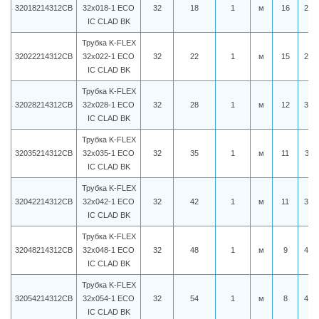
32018214312CB
32x018-1 ECO
32
18
1
м
16
279
IC CLAD BK
Трубка K-FLEX
32022214312CB
32x022-1 ECO
32
22
1
м
15
287
IC CLAD BK
Трубка K-FLEX
32028214312CB
32x028-1 ECO
32
28
1
м
12
310
IC CLAD BK
Трубка K-FLEX
32035214312CB
32x035-1 ECO
32
35
1
м
11
321
IC CLAD BK
Трубка K-FLEX
32042214312CB
32x042-1 ECO
32
42
1
м
11
356
IC CLAD BK
Трубка K-FLEX
32048214312CB
32x048-1 ECO
32
48
1
м
9
402
IC CLAD BK
Трубка K-FLEX
32054214312CB
32x054-1 ECO
32
54
1
м
8
425
IC CLAD BK