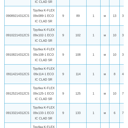
IC CLAD SR
Трубка K-FLEX
09089214312CS
09x089-1 ECO
9
89
1
м
13
335
IC CLAD SR
Трубка K-FLEX
09102214312CS
09x102-1 ECO
9
102
1
м
10
364
IC CLAD SR
Трубка K-FLEX
09108214312CS
09x108-1 ECO
9
108
1
м
10
391
IC CLAD SR
Трубка K-FLEX
09114214312CS
09x114-1 ECO
9
114
1
м
8
427
IC CLAD SR
Трубка K-FLEX
09125214312CS
09x125-1 ECO
9
125
1
м
10
706
IC CLAD SR
Трубка K-FLEX
09133214312CS
09x133-1 ECO
9
133
1
м
6
726
IC CLAD SR
Трубка K-FLEX