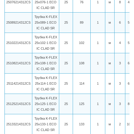
25076214312CS
25x076-1 ECO
25
76
1
м
8
497
IC CLAD SR
Трубка K-FLEX
25089214312CS
25x089-1 ECO
25
89
1
м
6
545
IC CLAD SR
Трубка K-FLEX
25102214312CS
25x102-1 ECO
25
102
1
м
4
594
IC CLAD SR
Трубка K-FLEX
25108214312CS
25x108-1 ECO
25
108
1
м
3
630
IC CLAD SR
Трубка K-FLEX
25114214312CS
25x114-1 ECO
25
114
1
м
3
656
IC CLAD SR
Трубка K-FLEX
25125214312CS
25x125-1 ECO
25
125
1
м
3
874
IC CLAD SR
Трубка K-FLEX
25133214312CS
25x133-1 ECO
25
133
1
м
2
1044
IC CLAD SR