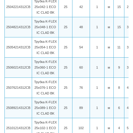
Трубка K-FLEX
25042214312CB
25x042-1 ECO
25
42
1
м
15
278
IC CLAD BK
Трубка K-FLEX
25048214312CB
25x048-1 ECO
25
48
1
м
15
314
IC CLAD BK
Трубка K-FLEX
25054214312CB
25x054-1 ECO
25
54
1
м
11
369
IC CLAD BK
Трубка K-FLEX
25060214312CB
25x060-1 ECO
25
60
1
м
9
395
IC CLAD BK
Трубка K-FLEX
25076214312CB
25x076-1 ECO
25
76
1
м
8
424
IC CLAD BK
Трубка K-FLEX
25089214312CB
25x089-1 ECO
25
89
1
м
6
465
IC CLAD BK
Трубка K-FLEX
25101214312CB
25x102-1 ECO
25
102
1
м
4
508