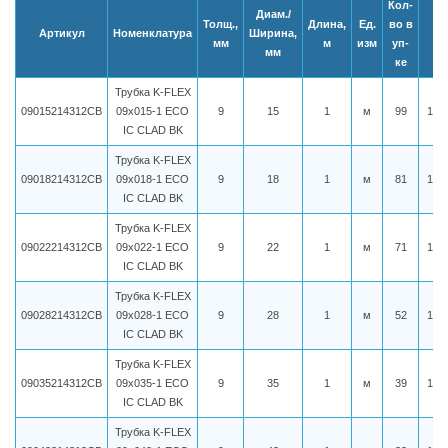
Кол-
Диам./
Толщ.,
Длина,
Ед.
во в
Артикул
Номенклатура
Ширина,
Це
мм
м
изм
уп-
мм
ке
Трубка K-FLEX
09015214312CB
09x015-1 ECO
9
15
1
м
99
132
IC CLAD BK
Трубка K-FLEX
09018214312CB
09x018-1 ECO
9
18
1
м
81
136
IC CLAD BK
Трубка K-FLEX
09022214312CB
09x022-1 ECO
9
22
1
м
71
141
IC CLAD BK
Трубка K-FLEX
09028214312CB
09x028-1 ECO
9
28
1
м
52
149
IC CLAD BK
Трубка K-FLEX
09035214312CB
09x035-1 ECO
9
35
1
м
39
159
IC CLAD BK
Трубка K-FLEX