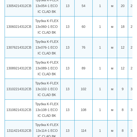
Трубка K-FLEX
13054214312CB
13x054-1 ECO
13
54
1
м
20
223
IC CLAD BK
Трубка K-FLEX
13060214312CB
13x060-1 ECO
13
60
1
м
18
230
IC CLAD BK
Трубка K-FLEX
13076214312CB
13x076-1 ECO
13
76
1
м
12
276
IC CLAD BK
Трубка K-FLEX
13089214312CB
13x089-1 ECO
13
89
1
м
12
295
IC CLAD BK
Трубка K-FLEX
13102214312CB
13x102-1 ECO
13
102
1
м
9
355
IC CLAD BK
Трубка K-FLEX
13108214312CB
13x108-1 ECO
13
108
1
м
8
364
IC CLAD BK
Трубка K-FLEX
13114214312CB
13x114-1 ECO
13
114
1
м
8
371
IC CLAD BK