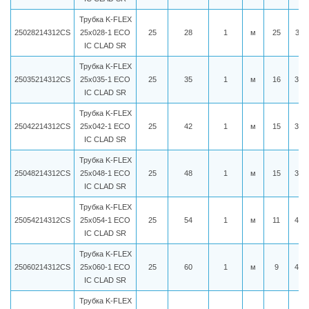
Трубка K-FLEX
25028214312CS
25x028-1 ECO
25
28
1
м
25
300
IC CLAD SR
Трубка K-FLEX
25035214312CS
25x035-1 ECO
25
35
1
м
16
321
IC CLAD SR
Трубка K-FLEX
25042214312CS
25x042-1 ECO
25
42
1
м
15
334
IC CLAD SR
Трубка K-FLEX
25048214312CS
25x048-1 ECO
25
48
1
м
15
373
IC CLAD SR
Трубка K-FLEX
25054214312CS
25x054-1 ECO
25
54
1
м
11
431
IC CLAD SR
Трубка K-FLEX
25060214312CS
25x060-1 ECO
25
60
1
м
9
460
IC CLAD SR
Трубка K-FLEX