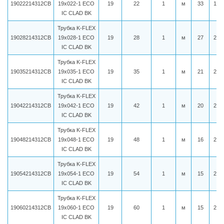
19022214312CB
19x022-1 ECO
19
22
1
м
33
186
IC CLAD BK
Трубка K-FLEX
19028214312CB
19x028-1 ECO
19
28
1
м
27
210
IC CLAD BK
Трубка K-FLEX
19035214312CB
19x035-1 ECO
19
35
1
м
21
224
IC CLAD BK
Трубка K-FLEX
19042214312CB
19x042-1 ECO
19
42
1
м
20
237
IC CLAD BK
Трубка K-FLEX
19048214312CB
19x048-1 ECO
19
48
1
м
16
253
IC CLAD BK
Трубка K-FLEX
19054214312CB
19x054-1 ECO
19
54
1
м
15
264
IC CLAD BK
Трубка K-FLEX
19060214312CB
19x060-1 ECO
19
60
1
м
15
274
IC CLAD BK