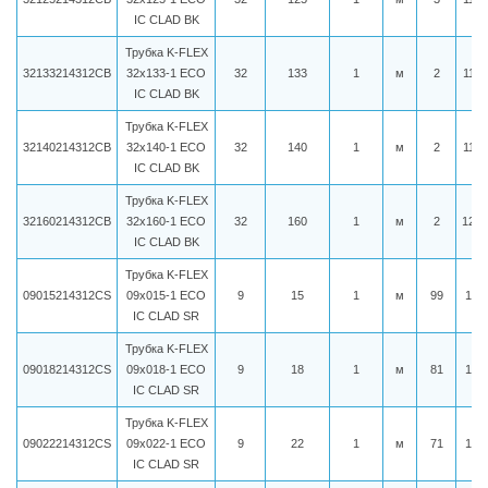
IC CLAD BK
Трубка K-FLEX
32133214312CB
32x133-1 ECO
32
133
1
м
2
1157
IC CLAD BK
Трубка K-FLEX
32140214312CB
32x140-1 ECO
32
140
1
м
2
1182
IC CLAD BK
Трубка K-FLEX
32160214312CB
32x160-1 ECO
32
160
1
м
2
1234
IC CLAD BK
Трубка K-FLEX
09015214312CS
09x015-1 ECO
9
15
1
м
99
155
IC CLAD SR
Трубка K-FLEX
09018214312CS
09x018-1 ECO
9
18
1
м
81
161
IC CLAD SR
Трубка K-FLEX
09022214312CS
09x022-1 ECO
9
22
1
м
71
167
IC CLAD SR