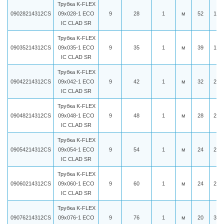
Трубка K-FLEX
09028214312CS
09x028-1 ECO
9
28
1
м
52
178
IC CLAD SR
Трубка K-FLEX
09035214312CS
09x035-1 ECO
9
35
1
м
39
192
IC CLAD SR
Трубка K-FLEX
09042214312CS
09x042-1 ECO
9
42
1
м
32
213
IC CLAD SR
Трубка K-FLEX
09048214312CS
09x048-1 ECO
9
48
1
м
28
230
IC CLAD SR
Трубка K-FLEX
09054214312CS
09x054-1 ECO
9
54
1
м
24
240
IC CLAD SR
Трубка K-FLEX
09060214312CS
09x060-1 ECO
9
60
1
м
24
248
IC CLAD SR
Трубка K-FLEX
09076214312CS
09x076-1 ECO
9
76
1
м
20
314