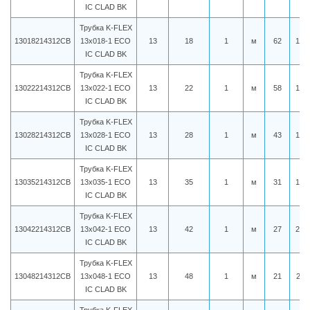
IC CLAD BK
Трубка K-FLEX
13018214312CB
13x018-1 ECO
13
18
1
м
62
152
IC CLAD BK
Трубка K-FLEX
13022214312CB
13x022-1 ECO
13
22
1
м
58
158
IC CLAD BK
Трубка K-FLEX
13028214312CB
13x028-1 ECO
13
28
1
м
43
167
IC CLAD BK
Трубка K-FLEX
13035214312CB
13x035-1 ECO
13
35
1
м
31
187
IC CLAD BK
Трубка K-FLEX
13042214312CB
13x042-1 ECO
13
42
1
м
27
200
IC CLAD BK
Трубка K-FLEX
13048214312CB
13x048-1 ECO
13
48
1
м
21
212
IC CLAD BK