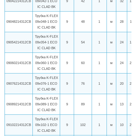
09042214312CB
09x042-1 ECO
9
42
1
м
32
177
IC CLAD BK
Трубка K-FLEX
09048214312CB
09x048-1 ECO
9
48
1
м
28
191
IC CLAD BK
Трубка K-FLEX
09054214312CB
09x054-1 ECO
9
54
1
м
24
198
IC CLAD BK
Трубка K-FLEX
09060214312CB
09x060-1 ECO
9
60
1
м
24
203
IC CLAD BK
Трубка K-FLEX
09076214312CB
09x076-1 ECO
9
76
1
м
20
261
IC CLAD BK
Трубка K-FLEX
09089214312CB
09x089-1 ECO
9
89
1
м
13
275
IC CLAD BK
Трубка K-FLEX
09102214312CB
09x102-1 ECO
9
102
1
м
10
299
IC CLAD BK