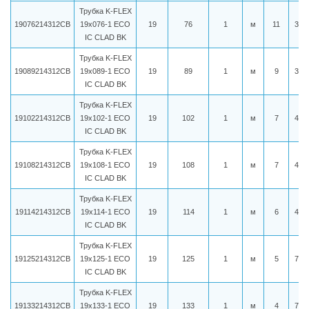
Трубка K-FLEX
19076214312CB
19x076-1 ECO
19
76
1
м
11
315
IC CLAD BK
Трубка K-FLEX
19089214312CB
19x089-1 ECO
19
89
1
м
9
342
IC CLAD BK
Трубка K-FLEX
19102214312CB
19x102-1 ECO
19
102
1
м
7
415
IC CLAD BK
Трубка K-FLEX
19108214312CB
19x108-1 ECO
19
108
1
м
7
425
IC CLAD BK
Трубка K-FLEX
19114214312CB
19x114-1 ECO
19
114
1
м
6
435
IC CLAD BK
Трубка K-FLEX
19125214312CB
19x125-1 ECO
19
125
1
м
5
718
IC CLAD BK
Трубка K-FLEX
19133214312CB
19x133-1 ECO
19
133
1
м
4
739