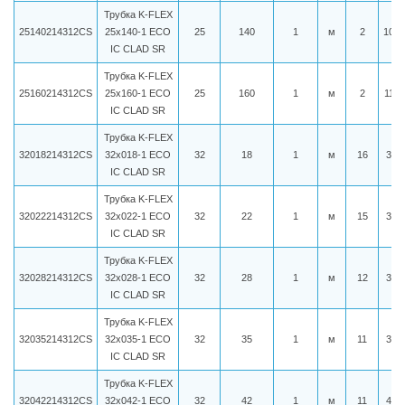
Трубка K-FLEX
25140214312CS
25x140-1 ECO
25
140
1
м
2
1063
IC CLAD SR
Трубка K-FLEX
25160214312CS
25x160-1 ECO
25
160
1
м
2
1105
IC CLAD SR
Трубка K-FLEX
32018214312CS
32x018-1 ECO
32
18
1
м
16
331
IC CLAD SR
Трубка K-FLEX
32022214312CS
32x022-1 ECO
32
22
1
м
15
341
IC CLAD SR
Трубка K-FLEX
32028214312CS
32x028-1 ECO
32
28
1
м
12
367
IC CLAD SR
Трубка K-FLEX
32035214312CS
32x035-1 ECO
32
35
1
м
11
381
IC CLAD SR
Трубка K-FLEX
32042214312CS
32x042-1 ECO
32
42
1
м
11
420