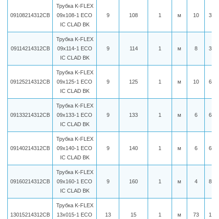
Трубка K-FLEX
09108214312CB
09x108-1 ECO
9
108
1
м
10
321
IC CLAD BK
Трубка K-FLEX
09114214312CB
09x114-1 ECO
9
114
1
м
8
355
IC CLAD BK
Трубка K-FLEX
09125214312CB
09x125-1 ECO
9
125
1
м
10
628
IC CLAD BK
Трубка K-FLEX
09133214312CB
09x133-1 ECO
9
133
1
м
6
644
IC CLAD BK
Трубка K-FLEX
09140214312CB
09x140-1 ECO
9
140
1
м
6
658
IC CLAD BK
Трубка K-FLEX
09160214312CB
09x160-1 ECO
9
160
1
м
4
838
IC CLAD BK
Трубка K-FLEX
13015214312CB
13x015-1 ECO
13
15
1
м
73
149