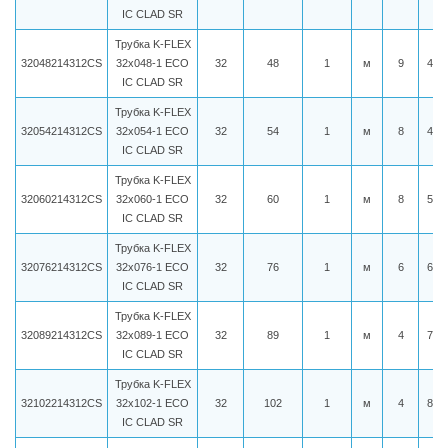
IC CLAD SR
Трубка K-FLEX
32048214312CS
32x048-1 ECO
32
48
1
м
9
469
IC CLAD SR
Трубка K-FLEX
32054214312CS
32x054-1 ECO
32
54
1
м
8
495
IC CLAD SR
Трубка K-FLEX
32060214312CS
32x060-1 ECO
32
60
1
м
8
546
IC CLAD SR
Трубка K-FLEX
32076214312CS
32x076-1 ECO
32
76
1
м
6
661
IC CLAD SR
Трубка K-FLEX
32089214312CS
32x089-1 ECO
32
89
1
м
4
707
IC CLAD SR
Трубка K-FLEX
32102214312CS
32x102-1 ECO
32
102
1
м
4
875
IC CLAD SR