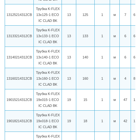
Трубка K-FLEX
13125214312CB
13x125-1 ECO
13
125
1
м
7
650
IC CLAD BK
Трубка K-FLEX
13133214312CB
13x133-1 ECO
13
133
1
м
6
664
IC CLAD BK
Трубка K-FLEX
13140214312CB
13x140-1 ECO
13
140
1
м
6
678
IC CLAD BK
Трубка K-FLEX
13160214312CB
13x160-1 ECO
13
160
1
м
4
858
IC CLAD BK
Трубка K-FLEX
19015214312CB
19x015-1 ECO
19
15
1
м
47
175
IC CLAD BK
Трубка K-FLEX
19018214312CB
19x018-1 ECO
19
18
1
м
42
180
IC CLAD BK
Трубка K-FLEX