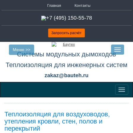
Главная
Контакты
+7 (495) 150-55-78
Запросить расчёт
Меню >>
Toggle
Системы модульных дымоходов
navigatio
Теплоизоляция для инженерных систем
zakaz@bauteh.ru
Меню
Теплоизоляция для воздуховодов,
утепления кровли, стен, полов и
перекрытий