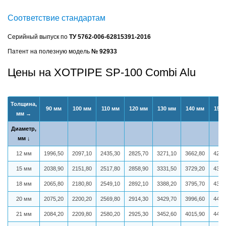
Соответствие стандартам
Серийный выпуск по
ТУ 5762-006-62815391-2016
Патент на полезную модель
№ 92933
Цены на XOTPIPE SP-100 Combi Alu
Толщина,
90 мм
100 мм
110 мм
120 мм
130 мм
140 мм
150
мм →
Диаметр,
мм ↓
12 мм
1996,50
2097,10
2435,30
2825,70
3271,10
3662,80
4240
15 мм
2038,90
2151,80
2517,80
2858,90
3331,50
3729,20
4309
18 мм
2065,80
2180,80
2549,10
2892,10
3388,20
3795,70
4385
20 мм
2075,20
2200,20
2569,80
2914,30
3429,70
3996,60
4433
21 мм
2084,20
2209,80
2580,20
2925,30
3452,60
4015,90
4457