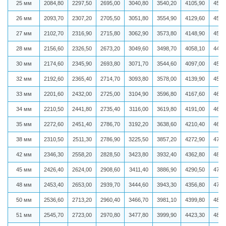
25 мм
2084,80
2297,50
2695,00
3040,80
3540,20
4105,90
4550
26 мм
2093,70
2307,20
2705,50
3051,80
3554,90
4129,60
4574
27 мм
2102,70
2316,90
2715,80
3062,90
3573,80
4148,90
4598
28 мм
2156,60
2326,50
2673,20
3049,60
3498,70
4058,10
4483
30 мм
2174,60
2345,90
2693,80
3071,70
3544,60
4097,00
4528
32 мм
2192,60
2365,40
2714,70
3093,80
3578,00
4139,90
4576
33 мм
2201,60
2432,00
2725,00
3104,90
3596,80
4167,60
4600
34 мм
2210,50
2441,80
2735,40
3116,00
3619,80
4191,00
4624
35 мм
2272,60
2451,40
2786,70
3192,20
3638,60
4210,40
4648
38 мм
2310,50
2511,30
2786,90
3225,50
3857,20
4272,90
4712
42 мм
2346,30
2558,20
2828,50
3423,80
3932,40
4362,80
4813
45 мм
2426,40
2624,00
2908,60
3411,40
3886,90
4290,50
4734
48 мм
2453,40
2653,00
2939,70
3444,60
3943,30
4356,80
4794
50 мм
2536,60
2713,20
2960,40
3466,70
3981,10
4399,80
4847
51 мм
2545,70
2723,00
2970,80
3477,80
3999,90
4423,30
4859