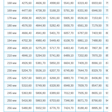
168 мм
4275,60
4606,30
4998,60
5541,80
6319,40
6933,60
7536
169 мм
4477,60
4738,30
5168,20
5791,30
6331,90
6946,50
7587
178 мм
4558,30
4825,50
5261,60
5905,30
6536,60
7153,60
7779
180 мм
4576,50
4844,90
5282,40
5930,70
6561,30
7179,50
7843
190 мм
4666,40
4941,80
5401,70
6057,70
6787,00
7403,90
8059
194 мм
4702,30
4980,40
5449,40
6108,70
6861,10
7488,80
8154
208 мм
4828,10
5275,20
5717,70
6463,40
7149,40
7807,30
8515
210 мм
4846,10
5294,50
5741,80
6489,10
7202,80
7870,20
8543
219 мм
4926,90
5381,70
5850,20
6604,30
7409,20
8066,10
8761
230 мм
5204,70
5536,10
6207,70
6745,80
7644,70
8329,70
9008
235 мм
5257,60
5693,10
6268,20
6883,70
7740,20
8436,80
9126
240 мм
5310,60
5749,90
6328,90
6948,30
7839,70
8547,90
9245
245 мм
5363,80
5806,80
6389,60
7012,90
7935,30
8655,10
9368
250 мм
5416,90
5863,90
6703,60
7346,90
8071,70
8766,60
9491
256 мм
5480,80
5932,50
6776,70
7424,70
8188,40
8895,30
9632