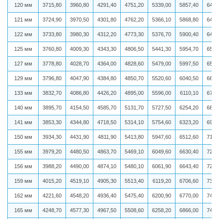
120 мм
3715,80
3960,80
4291,40
4751,20
5339,00
5857,40
6415
121 мм
3724,90
3970,50
4301,80
4762,20
5366,10
5868,80
6429
122 мм
3733,80
3980,30
4312,20
4773,30
5376,70
5900,40
6467
125 мм
3760,80
4009,30
4343,30
4806,50
5441,30
5954,70
6536
127 мм
3778,80
4028,70
4364,00
4828,60
5479,00
5997,50
6587
129 мм
3796,80
4047,90
4384,80
4850,70
5520,60
6040,50
6614
133 мм
3832,70
4086,80
4426,20
4895,00
5596,00
6110,10
6721
140 мм
3895,70
4154,50
4585,70
5131,70
5727,50
6254,20
6873
141 мм
3853,30
4344,80
4718,50
5314,10
5754,60
6323,20
6916
150 мм
3934,30
4431,90
4811,90
5413,80
5947,60
6512,60
7128
155 мм
3979,20
4480,50
4863,70
5469,10
6049,60
6630,40
7228
156 мм
3988,20
4490,00
4874,10
5480,10
6061,90
6643,40
7275
159 мм
4015,20
4519,10
4905,30
5513,40
6119,20
6706,60
7348
162 мм
4221,60
4548,20
4936,40
5475,40
6200,90
6770,00
7422
165 мм
4248,70
4577,30
4967,50
5508,60
6258,20
6866,00
7463