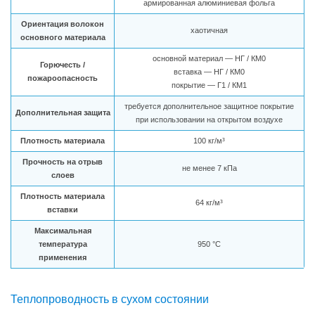
армированная алюминиевая фольга
Ориентация волокон
хаотичная
основного материала
основной материал — НГ / КМ0
Горючесть /
вставка — НГ / КМ0
пожароопасность
покрытие — Г1 / КМ1
требуется дополнительное защитное покрытие
Дополнительная защита
при использовании на открытом воздухе
Плотность материала
100 кг/м³
Прочность на отрыв
не менее 7 кПа
слоев
Плотность материала
64 кг/м³
вставки
Максимальная
температура
950 °C
применения
Теплопроводность в сухом состоянии