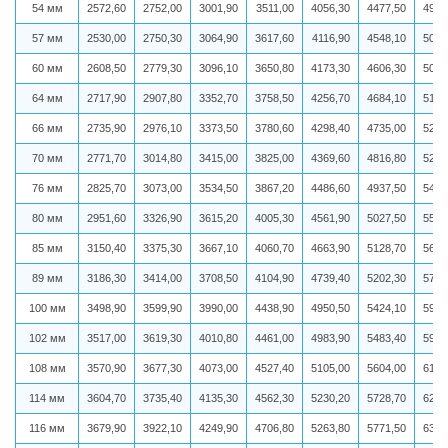
54 мм
2572,60
2752,00
3001,90
3511,00
4056,30
4477,50
4935
57 мм
2530,00
2750,30
3064,90
3617,60
4116,90
4548,10
5003
60 мм
2608,50
2779,30
3096,10
3650,80
4173,30
4606,30
5067
64 мм
2717,90
2907,80
3352,70
3758,50
4256,70
4684,10
5143
66 мм
2735,90
2976,10
3373,50
3780,60
4298,40
4735,00
5200
70 мм
2771,70
3014,80
3415,00
3825,00
4369,60
4816,80
5280
76 мм
2825,70
3073,00
3534,50
3867,20
4486,60
4937,50
5421
80 мм
2951,60
3326,90
3615,20
4005,30
4561,90
5027,50
5505
85 мм
3150,40
3375,30
3667,10
4060,70
4663,90
5128,70
5617
89 мм
3186,30
3414,00
3708,50
4104,90
4739,40
5202,30
5706
100 мм
3498,90
3599,90
3990,00
4438,90
4950,50
5424,10
5938
102 мм
3517,00
3619,30
4010,80
4461,00
4983,90
5483,40
5982
108 мм
3570,90
3677,30
4073,00
4527,40
5105,00
5604,00
6123
114 мм
3604,70
3735,40
4135,30
4562,30
5230,20
5728,70
6239
116 мм
3679,90
3922,10
4249,90
4706,80
5263,80
5771,50
6312