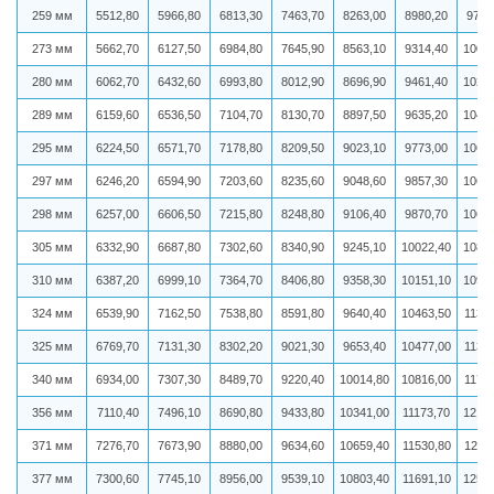
259 мм
5512,80
5966,80
6813,30
7463,70
8263,00
8980,20
9731
273 мм
5662,70
6127,50
6984,80
7645,90
8563,10
9314,40
1004
280 мм
6062,70
6432,60
6993,80
8012,90
8696,90
9461,40
1020
289 мм
6159,60
6536,50
7104,70
8130,70
8897,50
9635,20
1046
295 мм
6224,50
6571,70
7178,80
8209,50
9023,10
9773,00
1061
297 мм
6246,20
6594,90
7203,60
8235,60
9048,60
9857,30
1064
298 мм
6257,00
6606,50
7215,80
8248,80
9106,40
9870,70
1065
305 мм
6332,90
6687,80
7302,60
8340,90
9245,10
10022,40
1082
310 мм
6387,20
6999,10
7364,70
8406,80
9358,30
10151,10
1096
324 мм
6539,90
7162,50
7538,80
8591,80
9640,40
10463,50
11316
325 мм
6769,70
7131,30
8302,20
9021,30
9653,40
10477,00
11330
340 мм
6934,00
7307,30
8489,70
9220,40
10014,80
10816,00
11704
356 мм
7110,40
7496,10
8690,80
9433,80
10341,00
11173,70
1210
371 мм
7276,70
7673,90
8880,00
9634,60
10659,40
11530,80
12411
377 мм
7300,60
7745,10
8956,00
9539,10
10803,40
11691,10
1259