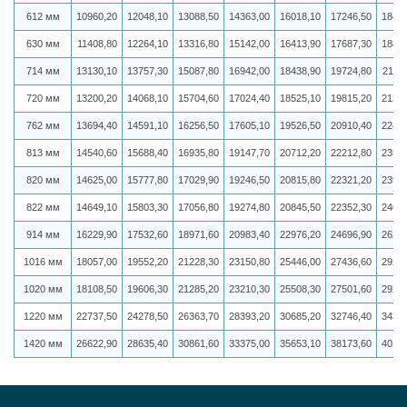
612 мм
10960,20
12048,10
13088,50
14363,00
16018,10
17246,50
1841
630 мм
11408,80
12264,10
13316,80
15142,00
16413,90
17687,30
1889
714 мм
13130,10
13757,30
15087,80
16942,00
18438,90
19724,80
21130
720 мм
13200,20
14068,10
15704,60
17024,40
18525,10
19815,20
2122
762 мм
13694,40
14591,10
16256,50
17605,10
19526,50
20910,40
2243
813 мм
14540,60
15688,40
16935,80
19147,70
20712,20
22212,80
2355
820 мм
14625,00
15777,80
17029,90
19246,50
20815,80
22321,20
2399
822 мм
14649,10
15803,30
17056,80
19274,80
20845,50
22352,30
2402
914 мм
16229,90
17532,60
18971,60
20983,40
22976,20
24696,90
2623
1016 мм
18057,00
19552,20
21228,30
23150,80
25446,00
27436,60
2922
1020 мм
18108,50
19606,30
21285,20
23210,30
25508,30
27501,60
2928
1220 мм
22737,50
24278,50
26363,70
28393,20
30685,20
32746,40
3437
1420 мм
26622,90
28635,40
30861,60
33375,00
35653,10
38173,60
4013