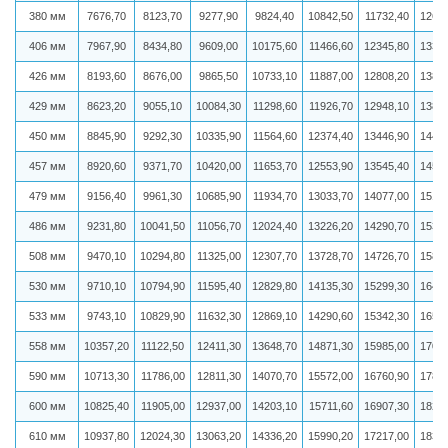
380 мм
7676,70
8123,70
9277,90
9824,40
10842,50
11732,40
1263
406 мм
7967,90
8434,80
9609,00
10175,60
11466,60
12345,80
1331
426 мм
8193,60
8676,00
9865,50
10733,10
11887,00
12808,20
1382
429 мм
8623,20
9055,10
10084,30
11298,60
11926,70
12948,10
1387
450 мм
8845,90
9292,30
10335,90
11564,60
12374,40
13446,90
1441
457 мм
8920,60
9371,70
10420,00
11653,70
12553,90
13545,40
1452
479 мм
9156,40
9961,30
10685,90
11934,70
13033,70
14077,00
1510
486 мм
9231,80
10041,50
11056,70
12024,40
13226,20
14290,70
1534
508 мм
9470,10
10294,80
11325,00
12307,70
13728,70
14726,70
1582
530 мм
9710,10
10794,90
11595,40
12829,80
14135,30
15299,30
1646
533 мм
9743,10
10829,90
11632,30
12869,10
14290,60
15342,30
1650
558 мм
10357,20
11122,50
12411,30
13648,70
14871,30
15985,00
1704
590 мм
10713,30
11786,00
12811,30
14070,70
15572,00
16760,90
1788
600 мм
10825,40
11905,00
12937,00
14203,10
15711,60
16907,30
1823
610 мм
10937,80
12024,30
13063,20
14336,20
15990,20
17217,00
1838