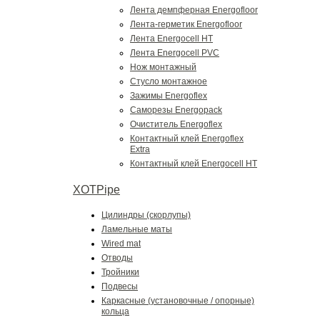
Лента демпферная Energofloor
Лента-герметик Energofloor
Лента Energocell HT
Лента Energocell PVC
Нож монтажный
Стусло монтажное
Зажимы Energoflex
Саморезы Energopack
Очиститель Energoflex
Контактный клей Energoflex
Extra
Контактный клей Energocell HT
XOTPipe
Цилиндры (скорлупы)
Ламельные маты
Wired mat
Отводы
Тройники
Подвесы
Каркасные (установочные / опорные)
кольца