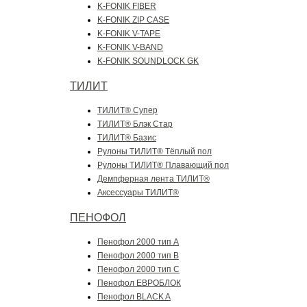
K-FONIK FIBER
K-FONIK ZIP CASE
K-FONIK V-TAPE
K-FONIK V-BAND
K-FONIK SOUNDLOCK GK
ТИЛИТ
ТИЛИТ® Супер
ТИЛИТ® Блэк Стар
ТИЛИТ® Базис
Рулоны ТИЛИТ® Тёплый пол
Рулоны ТИЛИТ® Плавающий пол
Демпферная лента ТИЛИТ®
Аксессуары ТИЛИТ®
ПЕНОФОЛ
Пенофол 2000 тип A
Пенофол 2000 тип B
Пенофол 2000 тип C
Пенофол ЕВРОБЛОК
Пенофол BLACK A