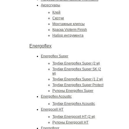
Аксессуары
Клей
Скотчи
Монтажные клипсы
Краска Vioterm Finish
Набор интрумента
Energoflex
Energoflex Super
Трубки Energoflex Super (2 м)
Трубки Energoflex Super SK (2
м)
Трубки Energoflex Super (1,2 м)
Трубки Energoflex Super Protect
Рулоны Energoflex Super
Energoflex Acoustic
Трубки Energoflex Acoustic
Energocell HT
Трубки Energocell HT (2 м)
Рулоны Energocell HT
Energofloor