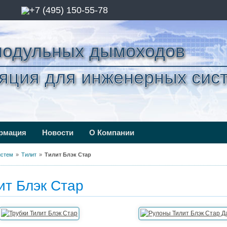
+7 (495) 150-55-78
модульных дымоходов
яция для инженерных сис
ормация
Новости
О Компании
истем
Тилит
Тилит Блэк Стар
ит Блэк Стар