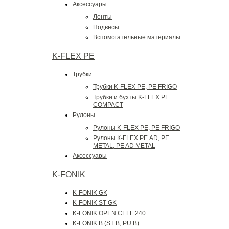
Аксессуары
Ленты
Подвесы
Вспомогательные материалы
K-FLEX PE
Трубки
Трубки K-FLEX PE, PE FRIGO
Трубки и бухты K-FLEX PE
COMPACT
Рулоны
Рулоны K-FLEX PE, PE FRIGO
Рулоны К-FLEX РЕ AD, PE
METAL, PE AD METAL
Аксессуары
K-FONIK
K-FONIK GK
K-FONIK ST GK
K-FONIK OPEN CELL 240
K-FONIK B (ST B, PU B)