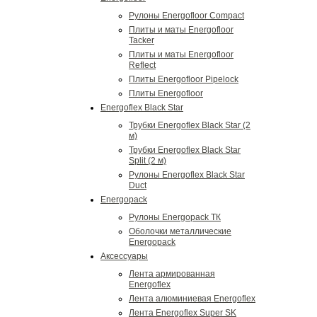
Рулоны Energofloor Compact
Плиты и маты Energofloor
Tacker
Плиты и маты Energofloor
Reflect
Плиты Energofloor Pipelock
Плиты Energofloor
Energoflex Black Star
Трубки Energoflex Black Star (2
м)
Трубки Energoflex Black Star
Split (2 м)
Рулоны Energoflex Black Star
Duct
Energopack
Рулоны Energopack ТК
Оболочки металлические
Energopack
Аксессуары
Лента армированная
Energoflex
Лента алюминиевая Energoflex
Лента Energoflex Super SK