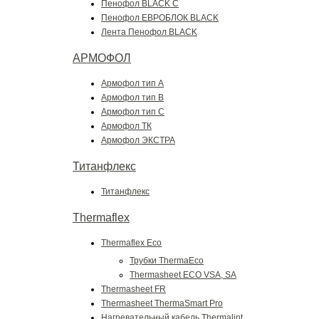
Пенофол BLACK C
Пенофол ЕВРОБЛОК BLACK
Лента Пенофол BLACK
АРМОФОЛ
Армофол тип A
Армофол тип B
Армофол тип C
Армофол ТК
Армофол ЭКСТРА
Титанфлекс
Титанфлекс
Thermaflex
Thermaflex Eco
Трубки ThermaEco
Thermasheet ЕСО VSA, SA
Thermasheet FR
Thermasheet ThermaSmart Pro
Нагревательный кабель Thermalint