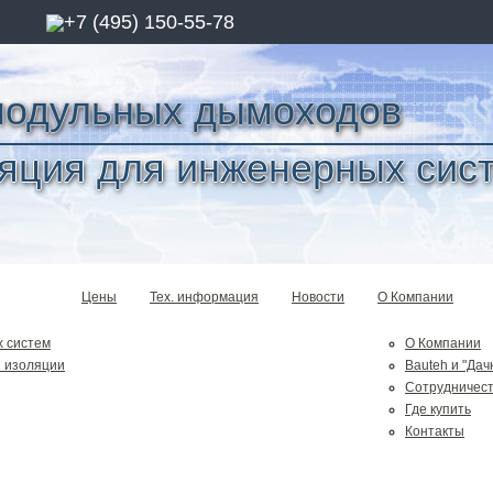
+7 (495) 150-55-78
модульных дымоходов
яция для инженерных сис
Цены
Тех. информация
Новости
О Компании
 систем
О Компании
 изоляции
Bauteh и "Дач
Сотрудничес
Где купить
Контакты