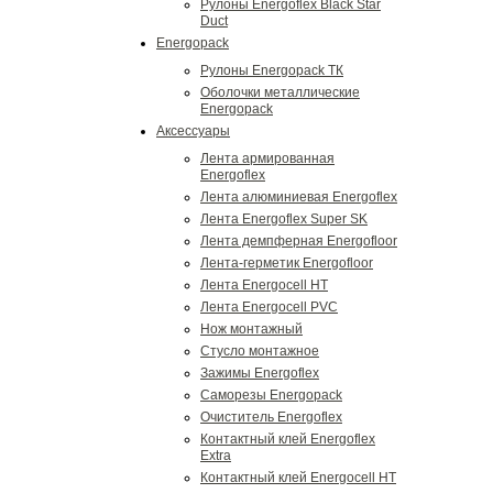
Рулоны Energoflex Black Star
Duct
Energopack
Рулоны Energopack ТК
Оболочки металлические
Energopack
Аксессуары
Лента армированная
Energoflex
Лента алюминиевая Energoflex
Лента Energoflex Super SK
Лента демпферная Energofloor
Лента-герметик Energofloor
Лента Energocell HT
Лента Energocell PVC
Нож монтажный
Стусло монтажное
Зажимы Energoflex
Саморезы Energopack
Очиститель Energoflex
Контактный клей Energoflex
Extra
Контактный клей Energocell HT