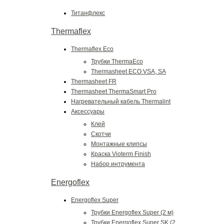
Титанфлекс
Thermaflex
Thermaflex Eco
Трубки ThermaEco
Thermasheet ЕСО VSA, SA
Thermasheet FR
Thermasheet ThermaSmart Pro
Нагревательный кабель Thermalint
Аксессуары
Клей
Скотчи
Монтажные клипсы
Краска Vioterm Finish
Набор интрумента
Energoflex
Energoflex Super
Трубки Energoflex Super (2 м)
Трубки Energoflex Super SK (2