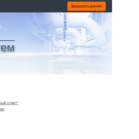
Запросить расчёт
тем
ный ответ"
тво