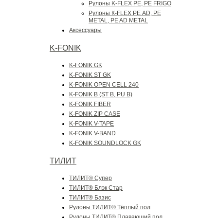
Рулоны K-FLEX PE, PE FRIGO
Рулоны К-FLEX РЕ AD, PE
METAL, PE AD METAL
Аксессуары
K-FONIK
K-FONIK GK
K-FONIK ST GK
K-FONIK OPEN CELL 240
K-FONIK B (ST B, PU B)
K-FONIK FIBER
K-FONIK ZIP CASE
K-FONIK V-TAPE
K-FONIK V-BAND
K-FONIK SOUNDLOCK GK
ТИЛИТ
ТИЛИТ® Супер
ТИЛИТ® Блэк Стар
ТИЛИТ® Базис
Рулоны ТИЛИТ® Тёплый пол
Рулоны ТИЛИТ® Плавающий пол