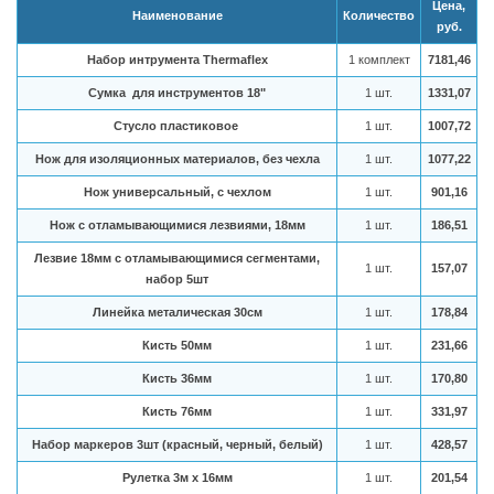
Цена,
Наименование
Количество
руб.
Набор интрумента Thermaflex
1 комплект
7181,46
Сумка для инструментов 18"
1 шт.
1331,07
Стусло пластиковое
1 шт.
1007,72
Нож для изоляционных материалов, без чехла
1 шт.
1077,22
Нож универсальный, с чехлом
1 шт.
901,16
Нож с отламывающимися лезвиями, 18мм
1 шт.
186,51
Лезвие 18мм с отламывающимися сегментами,
1 шт.
157,07
набор 5шт
Линейка металическая 30см
1 шт.
178,84
Кисть 50мм
1 шт.
231,66
Кисть 36мм
1 шт.
170,80
Кисть 76мм
1 шт.
331,97
Набор маркеров 3шт (красный, черный, белый)
1 шт.
428,57
Рулетка 3м х 16мм
1 шт.
201,54