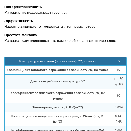
Пожаробезопасность
Материал не поддерживает горение.
Эффективность
Надежно защищает от конденсата и тепловых потерь.
Простота монтажа
Материал самоклеящийся, что намного облегчает его применение.
Температура монтажа (аппликации), °C, не ниже
5
Коэффициент теплового отражения поверхности, %, не менее
97
от -60
Диапазон рабочих температур, °C
до 60
Коэффициент оптического отражения поверхности, %, не
90
менее
Теплопроводность, λ, Вт/(м·°C)
0,039
Коэффициент теплоусвоения (при периоде 24 часа), s, Вт
0,44-
(м·°C)
0,48
Коэффициент паропроницаемости, не более, мг/(м·ч·Па)
0,001