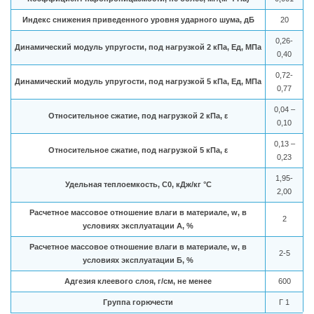
Индекс снижения приведенного уровня ударного шума, дБ
20
0,26-
Динамический модуль упругости, под нагрузкой 2 кПа, Ед, МПа
0,40
0,72-
Динамический модуль упругости, под нагрузкой 5 кПа, Ед, МПа
0,77
0,04 –
Относительное сжатие, под нагрузкой 2 кПа, ε
0,10
0,13 –
Относительное сжатие, под нагрузкой 5 кПа, ε
0,23
1,95-
Удельная теплоемкость, C0, кДж/кг °C
2,00
Расчетное массовое отношение влаги в материале, w, в
2
условиях эксплуатации А, %
Расчетное массовое отношение влаги в материале, w, в
2-5
условиях эксплуатации Б, %
Адгезия клеевого слоя, г/см, не менее
600
Группа горючести
Г 1