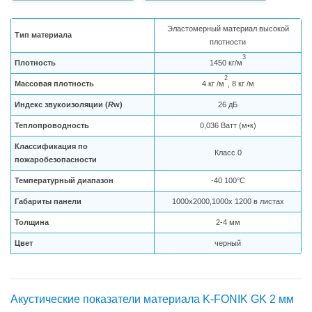
Эластомерный материал высокой
Тип материала
плотности
3
Плотность
1450 кг/м
2
Массовая плотность
4 кг /м
, 8 кг /м
Индекс звукоизоляции (
R
w)
26 дБ
Теплопроводность
0,036 Ватт (м•к)
Классификация по
Класс 0
пожаробезопасности
Температурный диапазон
-40 100°С
Габариты панели
1000x2000,1000x 1200 в листах
Толщина
2-4 мм
Цвет
черный
Акустические показатели материала K-FONIK GK 2 мм