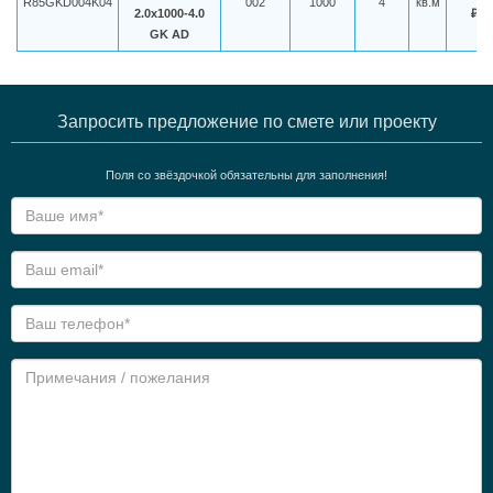
R85GKD004K04
002
1000
4
кв.м
2.0x1000-4.0
₽
GK AD
Запросить предложение по смете или проекту
Поля со звёздочкой обязательны для заполнения!