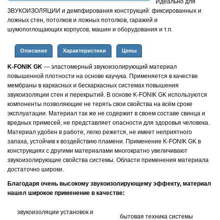
Идеально для
ЗВУКОИЗОЛЯЦИИ и демпфирования конструкций: фиксированных и
ложных стен, потолков и ложных потолков, гаражей и
шумопоглощающих корпусов, машин и оборудования и т.п.
Описание
Характеристики
Цены
K-FONIK GK
— эластомерный звукоизолирующий материал
повышенной плотности на основе каучука. Применяется в качестве
мембраны в каркасных и бескаркасных системах повышения
звукоизоляции стен и перекрытий. В основе K-FONIK GK используются
компоненты позволяющие не терять свои свойства на всём сроке
эксплуатации. Материал так же не содержит в своем составе свинца и
вредных примесей, не представляет опасности для здоровья человека.
Материал удобен в работе, легко режется, не имеет неприятного
запаха, устойчив к воздействию пламени. Применение K-FONIK GK в
конструкциях с другими материалами многократно увеличивают
звукоизолирующие свойства системы. Области применения материала
достаточно широки.
Благодаря очень высокому звукоизолирующему эффекту, материал
нашел широкое применение в качестве:
звукоизоляции установок и
бытовая техника системы