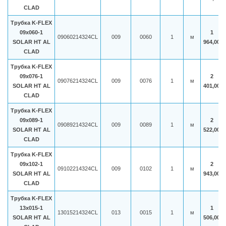
CLAD
Трубка K-FLEX
09x060-1
1
09060214324CL
009
0060
1
м
SOLAR HT AL
964,00
CLAD
Трубка K-FLEX
09x076-1
2
09076214324CL
009
0076
1
м
SOLAR HT AL
401,00
CLAD
Трубка K-FLEX
09x089-1
2
09089214324CL
009
0089
1
м
SOLAR HT AL
522,00
CLAD
Трубка K-FLEX
09x102-1
2
09102214324CL
009
0102
1
м
SOLAR HT AL
943,00
CLAD
Трубка K-FLEX
13x015-1
1
13015214324CL
013
0015
1
м
SOLAR HT AL
506,00