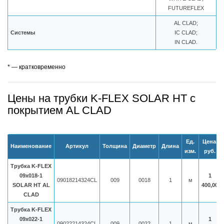
FUTUREFLEX
AL CLAD;
Системы
IC CLAD;
IN CLAD.
* — кратковременно
Цены на трубки K-FLEX SOLAR HT с
покрытием AL CLAD
Ед.
Цена,
Наименование
Артикул
Толщина
Диаметр
Длина
изм.
руб.
Трубка K-FLEX
09x018-1
1
09018214324CL
009
0018
1
м
SOLAR HT AL
400,00
CLAD
Трубка K-FLEX
09x022-1
1
09022214324CL
009
0022
1
м