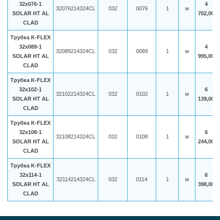
32x076-1
4
32076214324CL
032
0076
1
м
SOLAR HT AL
702,00
CLAD
Трубка K-FLEX
32x089-1
4
32089214324CL
032
0089
1
м
SOLAR HT AL
995,00
CLAD
Трубка K-FLEX
32x102-1
6
32102214324CL
032
0102
1
м
SOLAR HT AL
139,00
CLAD
Трубка K-FLEX
32x108-1
6
32108214324CL
032
0108
1
м
SOLAR HT AL
244,00
CLAD
Трубка K-FLEX
32x114-1
6
32114214324CL
032
0114
1
м
SOLAR HT AL
398,00
CLAD