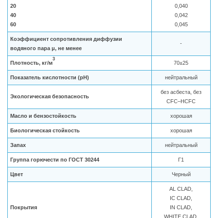
20
0,040
40
0,042
60
0,045
Коэффициент сопротивления диффузии
-
водяного пара μ, не менее
3
Плотность, кг/м
70±25
Показатель кислотности (pH)
нейтральный
без асбеста, без
Экологическая безопасность
CFC–HCFC
Масло и бензостойкость
хорошая
Биологическая стойкость
хорошая
Запах
нейтральный
Группа горючести по ГОСТ 30244
Г1
Цвет
Черный
AL CLAD,
IC CLAD,
Покрытия
IN CLAD,
WHITE CLAD,