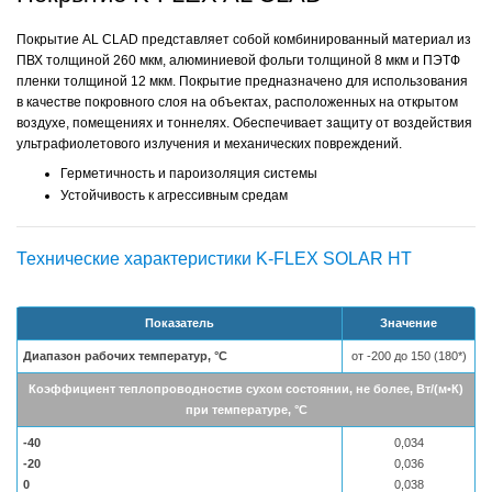
Покрытие AL CLAD представляет собой комбинированный материал из
ПВХ толщиной 260 мкм, алюминиевой фольги толщиной 8 мкм и ПЭТФ
пленки толщиной 12 мкм. Покрытие предназначено для использования
в качестве покровного слоя на объектах, расположенных на открытом
воздухе, помещениях и тоннелях. Обеспечивает защиту от воздействия
ультрафиолетового излучения и механических повреждений.
Герметичность и пароизоляция системы
Устойчивость к агрессивным средам
Технические характеристики K-FLEX SOLAR HT
Показатель
Значение
Диапазон рабочих температур, °С
от -200 до 150 (180*)
Коэффициент теплопроводностив сухом состоянии, не более, Вт/(м•К)
при температуре,
°
С
-40
0,034
-20
0,036
0
0,038