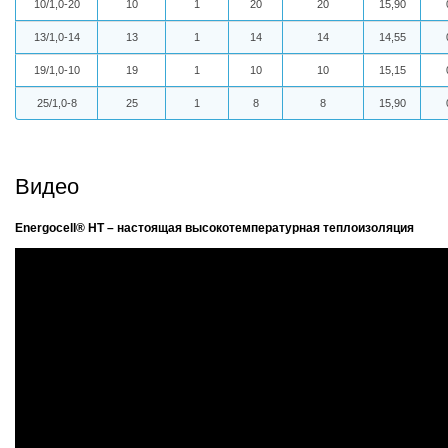
10/1,0-20
10
1
20
20
15,90
13/1,0-14
13
1
14
14
14,55
19/1,0-10
19
1
10
10
15,15
25/1,0-8
25
1
8
8
15,90
Видео
Energocell® HT – настоящая высокотемпературная теплоизоляция