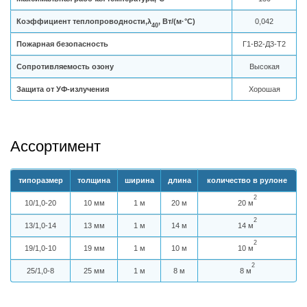
Коэффициент теплопроводности,λ
, Вт/(м·°С)
0,042
40
Пожарная безопасность
Г1-В2-Д3-Т2
Сопротивляемость озону
Высокая
Защита от УФ-излучения
Хорошая
Ассортимент
типоразмер
толщина
ширина
длина
количество в рулоне
2
10/1,0-20
10 мм
1 м
20 м
20 м
2
13/1,0-14
13 мм
1 м
14 м
14 м
2
19/1,0-10
19 мм
1 м
10 м
10 м
2
25/1,0-8
25 мм
1 м
8 м
8 м