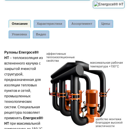
Описание
Характеристики
Ассортимент
Цены
Упаковка
Видео
Рулоны Energocell®
HT
– теплоизоляция из
вспененного каучука с
закрытой ячеистой
структурой,
предназначенная для
изоляции тепловых
пунктов и сетей,
промышленных
технологических
систем. Специальная
рецептура позволяет
применять
Energocell®
HT
при максимальной