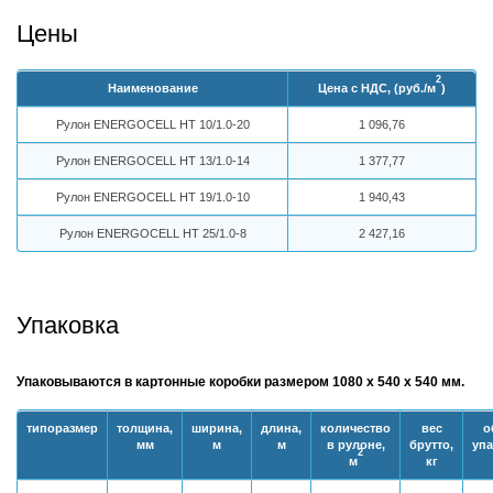
Цены
2
Наименование
Цена с НДС, (руб./м
)
Рулон ENERGOCELL НТ 10/1.0-20
1 096,76
Рулон ENERGOCELL НТ 13/1.0-14
1 377,77
Рулон ENERGOCELL НТ 19/1.0-10
1 940,43
Рулон ENERGOCELL НТ 25/1.0-8
2 427,16
Упаковка
Упаковываются в картонные коробки размером 1080 х 540 х 540 мм.
типоразмер
толщина,
ширина,
длина,
количество
вес
о
мм
м
м
в рулоне,
брутто,
упа
2
м
кг