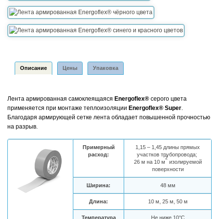
Описание
Цены
Упаковка
Лента армированная самоклеящаяся
Energoflex®
серого цвета
применяется при монтаже теплоизоляции
Energoflex® Super
.
Благодаря армирующей сетке лента обладает повышенной прочностью
на разрыв.
Примерный
1,15 – 1,45 длины прямых
расход:
участков трубопровода;
2
26 м на 10 м
изолируемой
поверхности
Ширина:
48 мм
Длина:
10 м, 25 м, 50 м
Температура
Не ниже 10°С