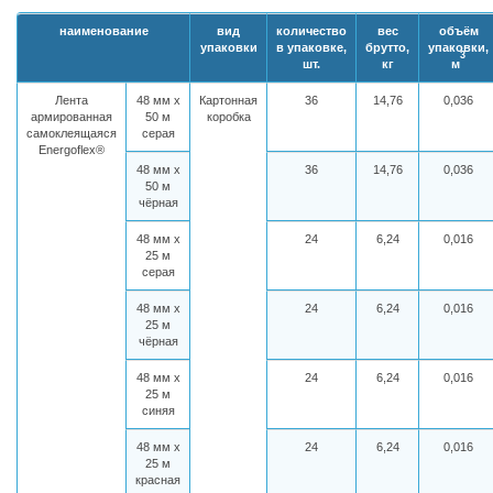
наименование
вид
количество
вес
объём
упаковки
в упаковке,
брутто,
упаковки,
3
шт.
кг
м
Лента
48 мм х
Картонная
36
14,76
0,036
армированная
50 м
коробка
самоклеящаяся
серая
Energoflex®
48 мм х
36
14,76
0,036
50 м
чёрная
48 мм х
24
6,24
0,016
25 м
серая
48 мм х
24
6,24
0,016
25 м
чёрная
48 мм х
24
6,24
0,016
25 м
синяя
48 мм х
24
6,24
0,016
25 м
красная