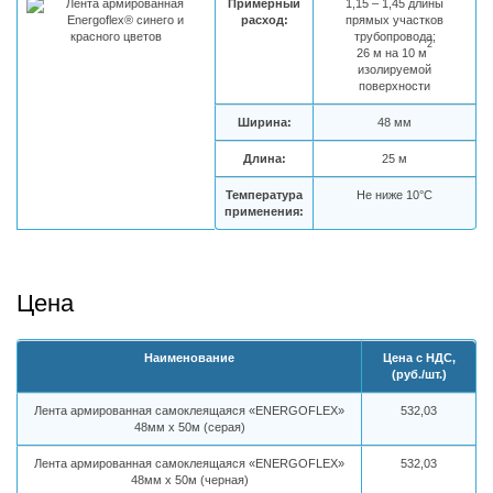
Примерный
1,15 – 1,45 длины
расход:
прямых участков
трубопровода;
2
26 м на 10 м
изолируемой
поверхности
Ширина:
48 мм
Длина:
25 м
Температура
Не ниже 10°С
применения:
Цена
Наименование
Цена с НДС,
(руб./шт.)
Лента армированная самоклеящаяся «ENERGOFLEX»
532,03
48мм х 50м (серая)
Лента армированная самоклеящаяся «ENERGOFLEX»
532,03
48мм х 50м (черная)