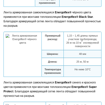
применения:
Лента армированная самоклеящаяся
Energoflex®
чёрного цвета
применяется при монтаже теплоизоляции
Energoflex® Black Star
.
Благодаря армирующей сетке лента обладает повышенной прочностью
на разрыв.
Примерный
1,15 – 1,45 длины прямых
расход:
участков трубопровода;
2
26 м на 10 м
изолируемой
поверхности
Ширина:
48 мм
Длина:
25 м, 50 м
Температура
Не ниже 10°С
применения:
Лента армированная самоклеящаяся
Energoflex®
синего и красного
цветов применяется при монтаже теплоизоляции
Energoflex® Super
Protect
. Благодаря армирующей сетке лента обладает повышенной
прочностью на разрыв.