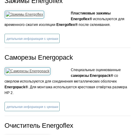
Зажимы Energoflex
Пластиковые зажимы
Energoflex®
используются для
временного сжатия изоляции
Energoflex®
после склеивания.
детальная информация с ценами
Саморезы Energopack
Специальные оцинкованные
саморезы Energopack®
со
сверлом используются для соединения металлических оболочек
Energopack®
. Для монтажа используется крестовая отвёртка размера
НР 2.
детальная информация с ценами
Очиститель Energoflex