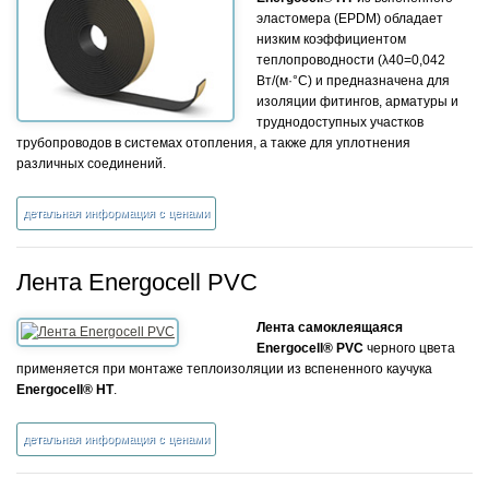
эластомера (EPDM) обладает
низким коэффициентом
теплопроводности (λ40=0,042
Вт/(м·°С) и предназначена для
изоляции фитингов, арматуры и
труднодоступных участков
трубопроводов в системах отопления, а также для уплотнения
различных соединений.
детальная информация с ценами
Лента Energocell PVC
Лента самоклеящаяся
Energocell® PVC
черного цвета
применяется при монтаже теплоизоляции из вспененного каучука
Energocell® НТ
.
детальная информация с ценами