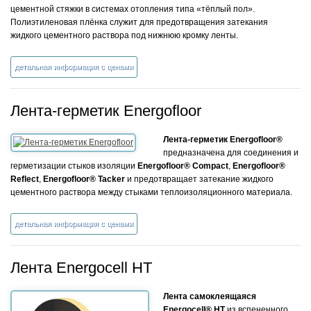
цементной стяжки в системах отопления типа «тёплый пол».
Полиэтиленовая плёнка служит для предотвращения затекания
жидкого цементного раствора под нижнюю кромку ленты.
детальная информация с ценами
Лента-герметик Energofloor
Лента-герметик Energofloor®
предназначена для соединения и
герметизации стыков изоляции
Energofloor® Compact
,
Energofloor®
Reflect
,
Energofloor® Tacker
и предотвращает затекание жидкого
цементного раствора между стыками теплоизоляционного материала.
детальная информация с ценами
Лента Energocell HT
Лента самоклеящаяся
Energocell® HT
из вспененного