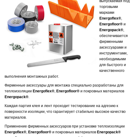
выпускаемая под
торговыми
марками
Energoflex®
,
Energofloor®
и
Energopack®
,
обеспечивается
фирменными
аксессуарами и
инструментами,
необходимыми
для быстрого и
качественного
выполнения монтажных работ.
Фирменные аксессуары для монтажа специально разработаны для
теплоизоляции
Energoflex®
,
Energofloor®
и покровных материалов
Energopack®
.
Каждая партия клея и лент проходит тестирование на адгезию к
поверхности изоляции, что гарантирует стабильно высокое качество
материалов.
Применение фирменных аксессуаров при установке теплоизоляции
Energoflex®
,
Energofloor®
и покровных материалов
Energopack®