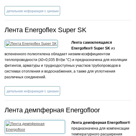
детальная информация с ценами
Лента Energoflex Super SK
Лента самоклеящаяся
Energoflex® Super SK
из
вспененного полиэтилена обладает низким коэффициентом
теплопроводности (λ0=0,035 Вт/(м·°С) и предназначена для изоляции
фитингов, арматуры и труднодоступных участков трубопроводов в
системах отопления и водоснабжения, а также для уплотнения
различных соединений.
детальная информация с ценами
Лента демпферная Energofloor
Лента демпферная Energofloor®
предназначена для компенсации
температурного расширения