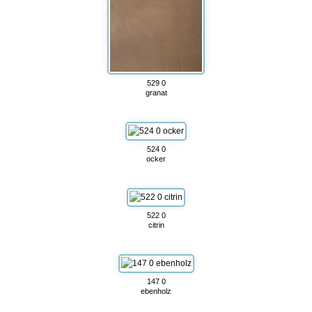
529 0
granat
524 0
ocker
522 0
citrin
147 0
ebenholz