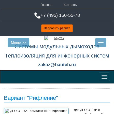
Главная
Контакты
+7 (495) 150-55-78
е
Запросить расчёт
Меню >>
Toggle
Системы модульных дымоходов
navigatio
Теплоизоляция для инженерных систем
zakaz@bauteh.ru
Меню
Вариант "Рифление"
Для ДРОВУШКИ с