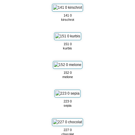
141 0
kirschrot
151 0
kurbis
152 0
melone
223 0
sepia
227 0
chocolat