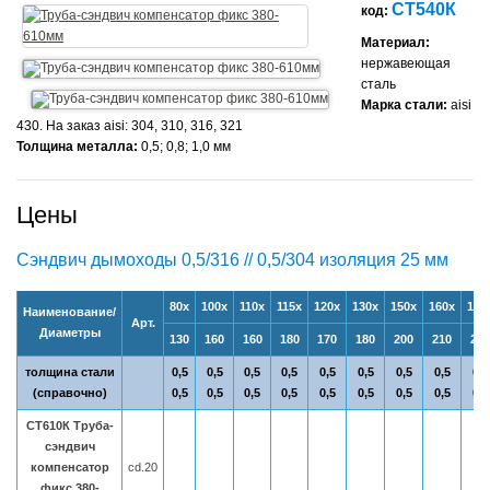
СТ540К
код:
Материал:
нержавеющая
сталь
Марка стали:
aisi
430. На заказ aisi: 304, 310, 316, 321
Толщина металла:
0,5; 0,8; 1,0 мм
Цены
Сэндвич дымоходы 0,5/316 // 0,5/304 изоляция 25 мм
80х
100х
110х
115х
120х
130х
150х
160х
180
Наименование/
Арт.
Диаметры
130
160
160
180
170
180
200
210
230
толщина стали
0,5
0,5
0,5
0,5
0,5
0,5
0,5
0,5
0,5
(справочно)
0,5
0,5
0,5
0,5
0,5
0,5
0,5
0,5
0,5
СТ610К Труба-
сэндвич
компенсатор
cd.20
фикс 380-