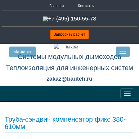
Главная
Контакты
n
+7 (495) 150-55-78
Запросить расчёт
Меню >>
Toggle
Системы модульных дымоходов
navigatio
Теплоизоляция для инженерных систем
zakaz@bauteh.ru
Меню
Труба-сэндвич компенсатор фикс 380-
610мм