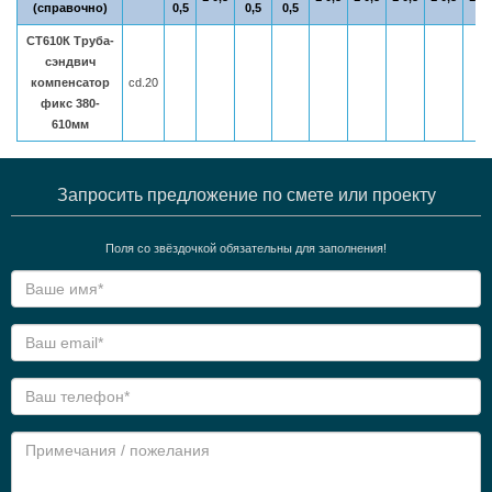
(справочно)
0,5
0,5
0,5
СТ610К Труба-
сэндвич
компенсатор
cd.20
фикс 380-
610мм
Запросить предложение по смете или проекту
Поля со звёздочкой обязательны для заполнения!