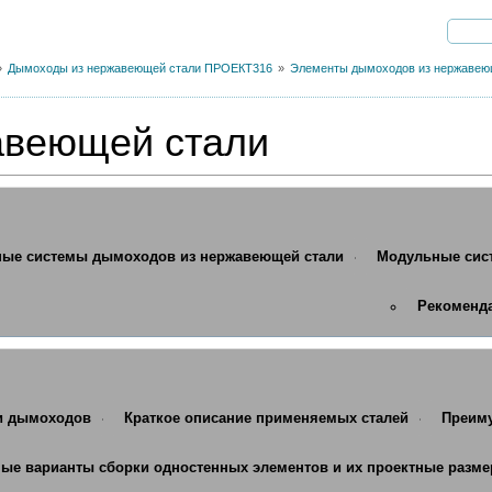
Дымоходы из нержавеющей стали ПРОЕКТ316
Элементы дымоходов из нержавею
авеющей стали
ые системы дымоходов из нержавеющей стали
Модульные сис
Рекоменд
и дымоходов
Краткое описание применяемых сталей
Преиму
ые варианты сборки одностенных элементов и их проектные разм