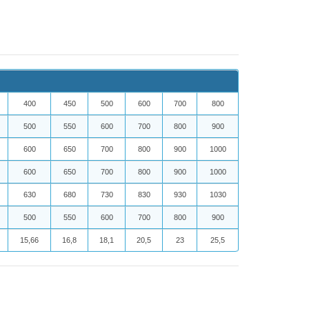
400
450
500
600
700
800
500
550
600
700
800
900
600
650
700
800
900
1000
600
650
700
800
900
1000
630
680
730
830
930
1030
500
550
600
700
800
900
15,66
16,8
18,1
20,5
23
25,5