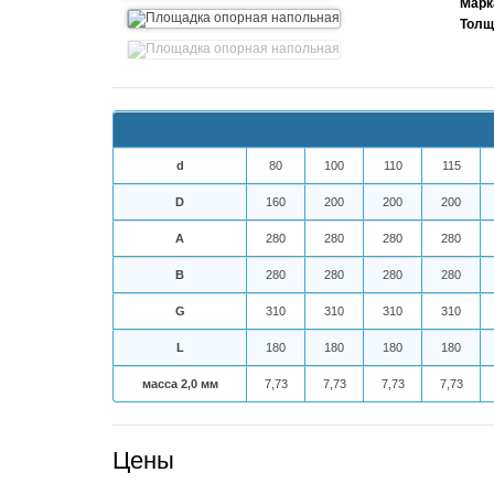
Марк
Толщ
d
80
100
110
115
D
160
200
200
200
A
280
280
280
280
В
280
280
280
280
G
310
310
310
310
L
180
180
180
180
масса 2,0 мм
7,73
7,73
7,73
7,73
Цены