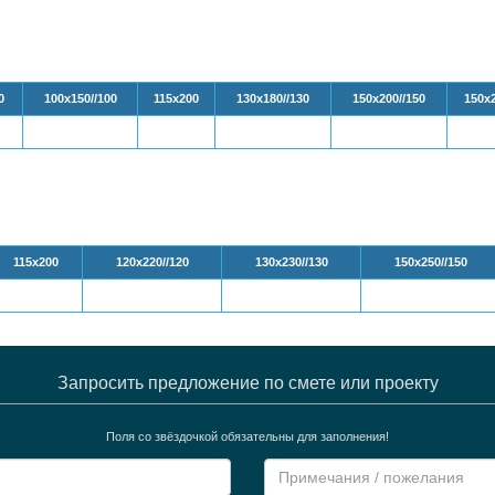
0
100х150//100
115х200
130х180//130
150х200//150
150х
115х200
120х220//120
130х230//130
150х250//150
Запросить предложение по смете или проекту
Поля со звёздочкой обязательны для заполнения!