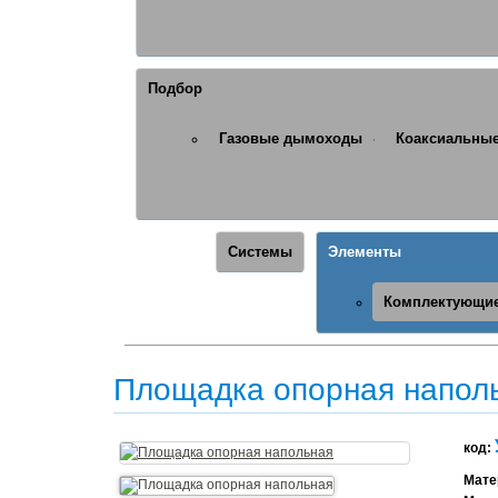
Подбор
Газовые дымоходы
Коаксиальные
Системы
Элементы
Комплектующие
Площадка опорная напол
код:
Мате