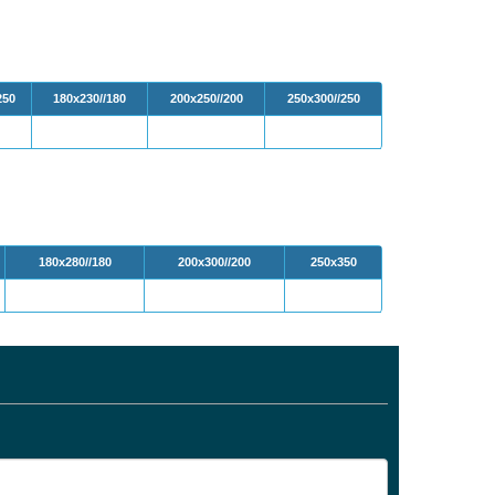
250
180х230//180
200х250//200
250х300//250
180х280//180
200х300//200
250х350