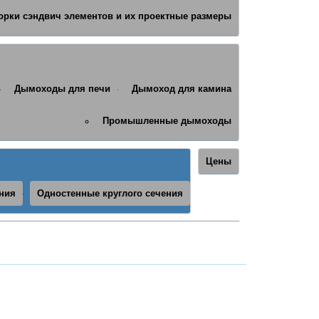
орки сэндвич элементов и их проектные размеры
Дымоходы для печи
Дымоход для камина
Промышленные дымоходы
Цены
ния
Одностенные круглого сечения