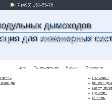
+7 (495) 150-55-78
модульных дымоходов
яция для инженерных сис
Цены
Тех. информация
Новости
О Компании
 систем
О Компании
 изоляции
Bauteh и "Дач
Сотрудничес
Где купить
Контакты