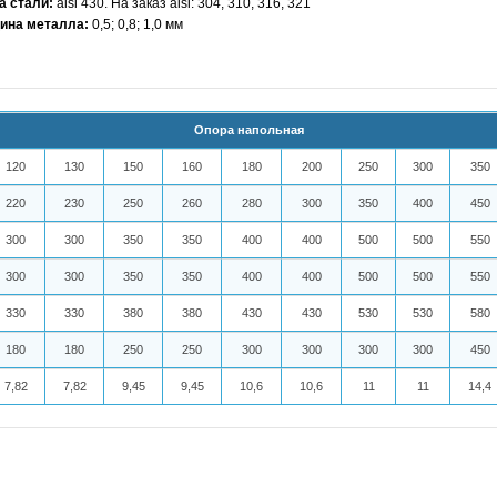
а стали:
aisi 430. На заказ aisi: 304, 310, 316, 321
ина металла:
0,5; 0,8; 1,0 мм
Опора напольная
120
130
150
160
180
200
250
300
350
220
230
250
260
280
300
350
400
450
300
300
350
350
400
400
500
500
550
300
300
350
350
400
400
500
500
550
330
330
380
380
430
430
530
530
580
180
180
250
250
300
300
300
300
450
7,82
7,82
9,45
9,45
10,6
10,6
11
11
14,4