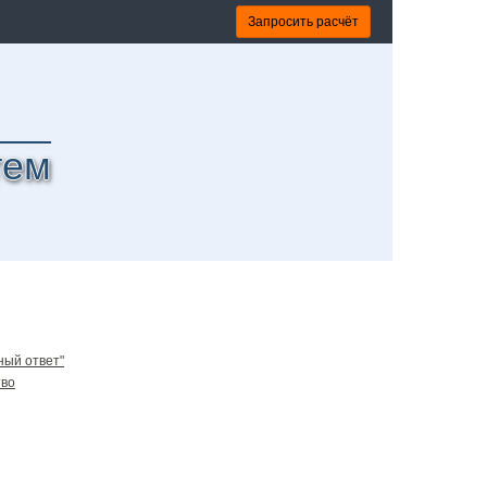
Запросить расчёт
тем
ный ответ"
тво