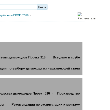
щей стали ПРОЕКТ316
темы дымоходов Проект 316
Все дело в трубе
ации по выбору дымохода из нержавеющей стали
щества дымоходов Проект 316
Производство
еры
Рекомендации по эксплуатации и монтажу