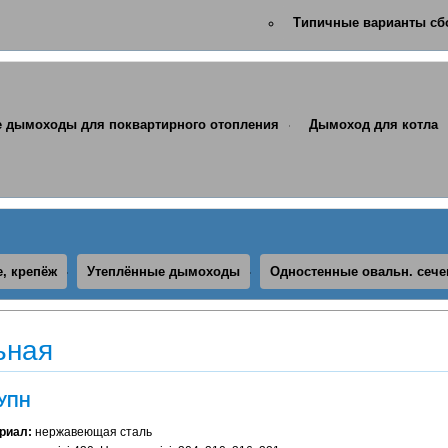
Типичные варианты сб
 дымоходы для поквартирного отопления
Дымоход для котла
, крепёж
Утеплённые дымоходы
Одностенные овальн. сече
ьная
УПН
риал:
нержавеющая сталь