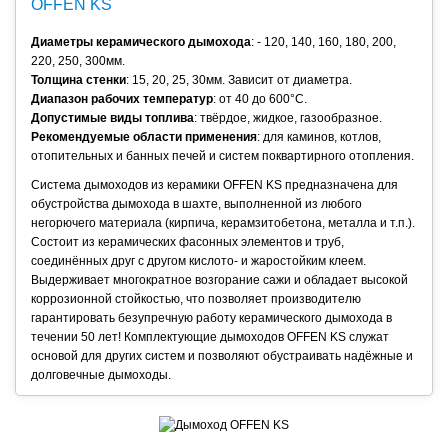
OFFEN KS
Диаметры керамического дымохода
: - 120, 140, 160, 180, 200,
220, 250, 300мм.
Толщина стенки
: 15, 20, 25, 30мм. Зависит от диаметра.
Диапазон рабочих температур
: от 40 до 600°С.
Допустимые виды топлива
: твёрдое, жидкое, газообразное.
Рекомендуемые области применения
: для каминов, котлов,
отопительных и банных печей и систем поквартирного отопления.
Система дымоходов из керамики OFFEN KS предназначена для
обустройства дымохода в шахте, выполненной из любого
негорючего материала (кирпича, керамзитобетона, металла и т.п.).
Состоит из керамических фасонных элементов и труб,
соединённых друг с другом кислото- и жаростойким клеем.
Выдерживает многократное возгорание сажи и обладает высокой
коррозионной стойкостью, что позволяет производителю
гарантировать безупречную работу керамического дымохода в
течении 50 лет! Комплектующие дымоходов OFFEN KS служат
основой для других систем и позволяют обустраивать надёжные и
долговечные дымоходы.