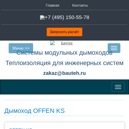
Главная
Контакты
+7 (495) 150-55-78
Запросить расчёт
Меню >>
Toggle
Системы модульных дымоходов
navigatio
Теплоизоляция для инженерных систем
zakaz@bauteh.ru
Меню
Дымоход OFFEN KS