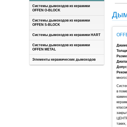
Системы дымоходов из керамики
OFFEN O-BLOCK
Дым
Системы дымоходов из керамики
OFFEN S-BLOCK
OFFE
Системы дымоходов из керамики HART
Системы дымоходов из керамики
Диам
OFFEN METAL
Толщи
Разме
Элементы керамических дымоходов
Диапа
Допус
Реком
много
Систе
в поме
камин
керами
класси
закрыт
ЦЕНТР
таких,