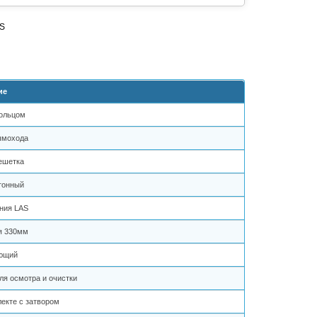
ие
кольцом
ымохода
ешетка
тонный
ния LAS
я 330мм
ющий
ля осмотра и очистки
екте с затвором