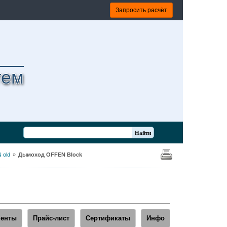
Запросить расчёт
тем
 old
Дымоход OFFEN Block
енты
Прайс-лист
Сертификаты
Инфо