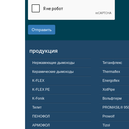
Отправить
продукция
Нержавеющие дымоходы
Титанфлекс
Керамические дымоходы
Thermaflex
K-FLEX
Energoflex
K-FLEX PE
XotPipe
K-Fonik
Вольфтерм
Тилит
PROMASIL® 95
ПЕНОФОЛ
Prowolf
АРМОФОЛ
Tizol