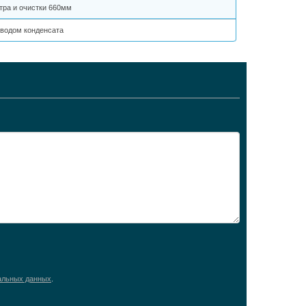
тра и очистки 660мм
тводом конденсата
альных данных
.