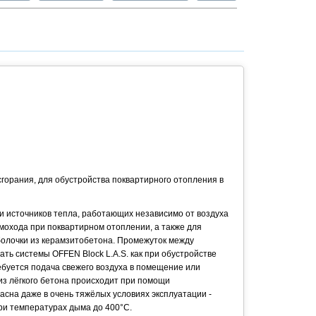
сгорания, для обустройства поквартирного отопле­ния в
и источников тепла, работающих независимо от воздуха
мохода при поквартирном отоплении, а также для
болочки из керамзитобетона. Промежуток между
ть системы OFFEN Block L.A.S. как при обустройстве
ребуется подача свежего воздуха в помещение или
из лёгкого бетона происходит при помощи
а даже в очень тяжёлых условиях эксплуатации -
ри температурах дыма до 400°С.