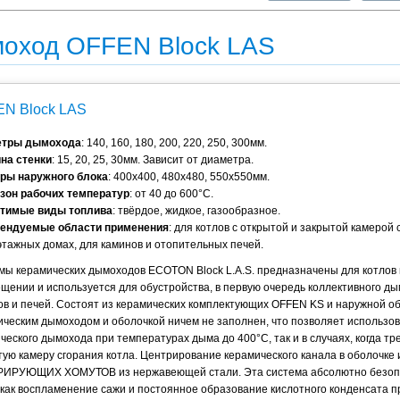
оход OFFEN Block LAS
N Block LAS
етры дымохода
: 140, 160, 180, 200, 220, 250, 300мм.
на стенки
: 15, 20, 25, 30мм. Зависит от диаметра.
ры наружного блока
: 400x400, 480x480, 550x550мм.
зон рабочих температур
: от 40 до 600°С.
тимые виды топлива
: твёрдое, жидкое, газообразное.
ендуемые области применения
: для котлов с открытой и закрытой камерой 
этажных домах, для каминов и отопительных печей.
мы керамических дымоходов ECOTON Block L.A.S. предназначены для котлов 
щении и используется для обустройства, в первую очередь коллективного ды
ов и печей. Состоят из керамических комплектующих OFFEN KS и наружной о
ческим дымоходом и оболочкой ничем не заполнен, что позволяет использова
ческого дымохода при температурах дыма до 400°С, так и в случаях, когда т
ую камеру сгорания котла. Центрирование керамического канала в оболочке 
ИРУЮЩИХ ХОМУТОВ из нержавеющей стали. Эта система абсолютно безопасн
 как воспламенение сажи и постоянное образование кислотного конденсата п