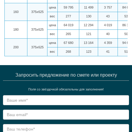
цена
59 795
11 499
3 757
84 696
160
375х625
вес
277
130
43
539
цена
64 019
12 294
4 019
86 326
180
375х625
вес
265
121
40
506
цена
67 680
13 164
4 359
94 659
200
375х625
вес
268
123
41
516
Запросить предложение по смете или проекту
Поля со звёздочкой обязательны для заполнения!