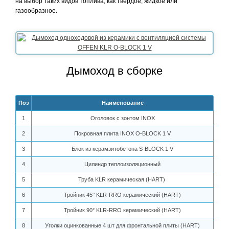
на выбор таких видов топлива, как твердое, жидкое или
газообразное.
Дымоход в сборке
Поз
Наименование
1
Оголовок с зонтом INOX
2
Покровная плита INOX O-BLOCK 1 V
3
Блок из керамзитобетона S-BLOCK 1 V
4
Цилиндр теплоизоляционный
5
Труба KLR керамическая (HART)
6
Тройник 45° KLR-RRO керамический (HART)
7
Тройник 90° KLR-RRO керамический (HART)
8
Уголки оцинкованные 4 шт для фронтальной плиты (HART)