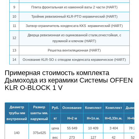
9
Плита фронтальная из каменной ваты 2 части (HART)
10
Тройник ревизионный KLR-PTO керамический (HART)
11
Затвор-ограничитель конденсата KKS керамический (HART)
Дверца ревизионная из оцинкованной стали,огнестойкая, с
12
пружиной и ключом (HART)
13
Решетка вентиляционная (HART)
14
Основание KLR-SO с отводом конденсата керамическое (HART)
Примерная стоимость комплекта
Дымохода из керамики Системы OFFEN
KLR О-BLOCK 1 V
Диаметр
Размер
Руб.
Основание
Комплект
Комплект
Дымох
трубы мм
шахты мм.
кг
Н=2 м
Н=1п.м.
Н=0,33п.м.
Н=4п.м
внутренний
наружный
цена
55 649
10 409
3 404
78 287
140
375х625
вес
273
127
42
529