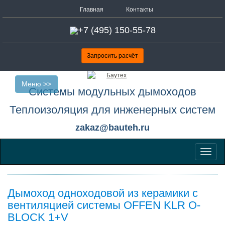
Главная
Контакты
n
+7 (495) 150-55-78
Запросить расчёт
Меню >>
Системы модульных дымоходов
Теплоизоляция для инженерных систем
zakaz@bauteh.ru
Меню
Дымоход одноходовой из керамики с
вентиляцией системы OFFEN KLR О-
BLOCK 1+V