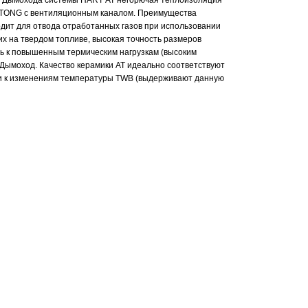
в Дымохода системы HART АТ негорючая теплоизоляция
YTONG с вентиляционным каналом. Преимущества
дит для отвода отработанных газов при использовании
х на твердом топливе, высокая точность размеров
ть к повышенным термическим нагрузкам (высоким
 Дымоход. Качество керамики АТ идеально соответствуют
и к изменениям температуры TWB (выдерживают данную