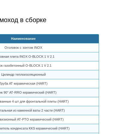
моход в сборке
Наименование
Оголовок с зонтом INOX
овная плита INOX O-BLOCK 1 V 2.1
ок газобетонный O-BLOCK 1 V 2.1
Цилиндр теплоизоляционный
Труба АТ керамическая (HART)
ик 90° АТ-RRO керамический (HART)
ованные 4 шт для фронтальной плиты (HART)
тальная из каменной ваты 2 части (HART)
евизионный АТ-PTO керамический (HART)
читель конденсата KKS керамический (HART)