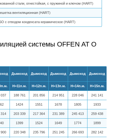
кованной стали, огнестойкая, с пружиной и ключом (HART)
ешетка вентиляционная (HART)
O с отводом конденсата керамическое (HART)
нтиляцией системы OFFEN AT O
оход
Дымоход
Дымоход
Дымоход
Дымоход
Дымоход
п.м.
Н=11п.м.
Н=12п.м.
Н=13п.м.
Н=14п.м.
Н=15п.м.
 037
188 761
201 856
214 951
228 046
241 141
62
1424
1551
1678
1805
1933
 314
203 339
217 364
231 389
245 413
259 438
40
1399
1524
1649
1774
1899
 900
220 348
235 796
251 245
266 693
282 142