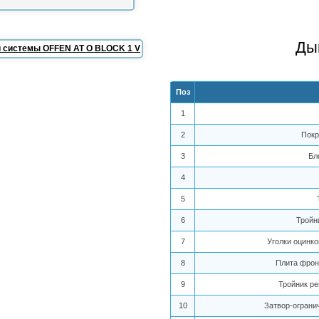
Ды
Поз
1
2
Покр
3
Бл
4
5
6
Тройн
7
Уголки оцинк
8
Плита фрон
9
Тройник р
10
Затвор-ограни