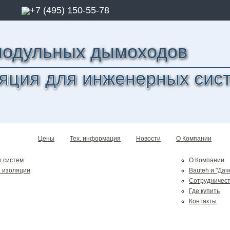
+7 (495) 150-55-78
модульных дымоходов
яция для инженерных сис
Цены
Тех. информация
Новости
О Компании
 систем
О Компании
 изоляции
Bauteh и "Дач
Сотрудничес
Где купить
Контакты