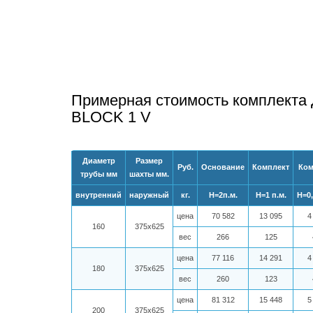
Примерная стоимость комплекта 
BLOCK 1 V
Диаметр
Размер
Руб.
Основание
Комплект
Ком
трубы мм
шахты мм.
внутренний
наружный
кг.
Н=2п.м.
Н=1 п.м.
Н=0,
цена
70 582
13 095
4
160
375х625
вес
266
125
цена
77 116
14 291
4
180
375х625
вес
260
123
цена
81 312
15 448
5
200
375х625