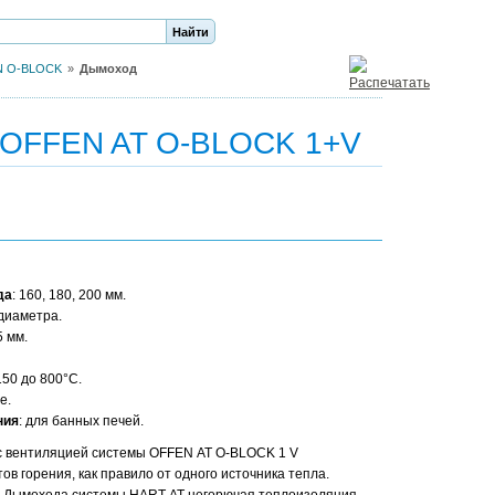
EN O-BLOCK
Дымоход
ы OFFEN AT О-BLOCK 1+V
да
: 160, 180, 200 мм.
 диаметра.
5 мм.
 150 до 800°С.
е.
ния
: для банных печей.
с вентиляцией системы OFFEN АТ О-BLOCK 1 V
в горения, как правило от одного источника тепла.