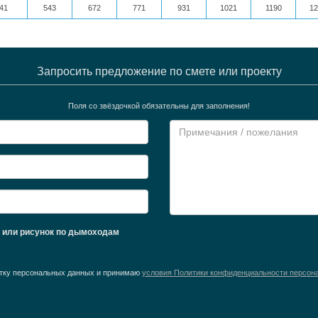
41
543
672
771
931
1021
1190
12
Запросить предложение по смете или проекту
Поля со звёздочкой обязательны для заполнения!
ж или рисунок по дымоходам
ботку персональных данных и принимаю
условия Политики конфиденциальности персон