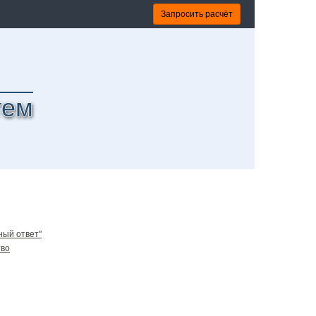
Запросить расчёт
тем
ный ответ"
тво