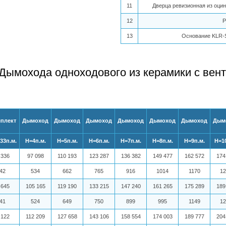
11
Дверца ревизионная из оцин
12
Р
13
Основание KLR-S
Дымохода одноходового из керамики с ве
плект
Дымоход
Дымоход
Дымоход
Дымоход
Дымоход
Дымоход
Дым
33п.м.
Н=4п.м.
Н=5п.м.
Н=6п.м.
Н=7п.м.
Н=8п.м.
Н=9п.м.
Н=10
 336
97 098
110 193
123 287
136 382
149 477
162 572
174
42
534
662
765
916
1014
1170
12
 645
105 165
119 190
133 215
147 240
161 265
175 289
189
41
524
649
750
899
995
1149
12
 122
112 209
127 658
143 106
158 554
174 003
189 777
204