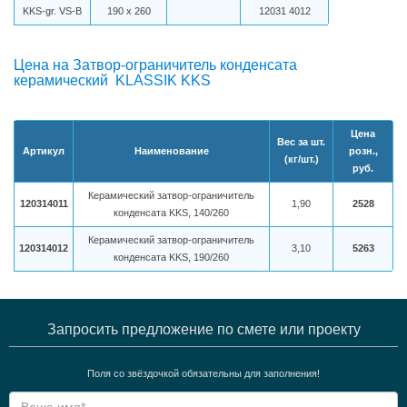
KKS-gr. VS-B
190 х 260
12031 4012
Цена на Затвор-ограничитель конденсата
керамический KLASSIK KKS
Цена
Вес за шт.
Артикул
Наименование
розн.,
(кг/шт.)
руб.
Керамический затвор-ограничитель
120314011
1,90
2528
конденсата KKS, 140/260
Керамический затвор-ограничитель
120314012
3,10
5263
конденсата KKS, 190/260
Запросить предложение по смете или проекту
Поля со звёздочкой обязательны для заполнения!