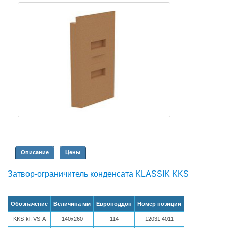
Описание
Цены
Затвор-ограничитель конденсата KLASSIK KKS
Обозначение
Величина мм
Евро­поддон
Номер позиции
KKS-kl. VS-А
140x260
114
12031 4011