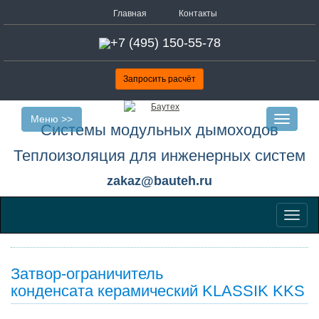
Главная
Контакты
+7 (495) 150-55-78
Запросить расчёт
Меню >>
Toggle
Системы модульных дымоходов
navigatio
Теплоизоляция для инженерных систем
zakaz@bauteh.ru
Меню
Затвор-ограничитель
конденсата керамический KLASSIK KKS